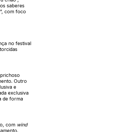
 aos saberes
”, com foco
ça no festival
torcidas
aprichoso
mento. Outro
usiva e
ada exclusiva
a de forma
to, com
wind
ajamento.