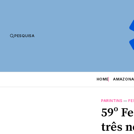
PESQUISA
HOME
AMAZONA
PARINTINS
—
FE
59º Fe
três 