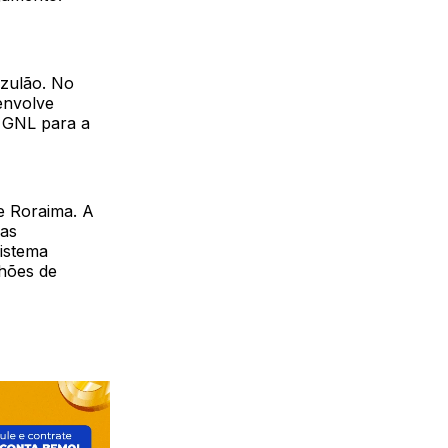
zulão. No
envolve
e GNL para a
e Roraima. A
las
istema
lhões de