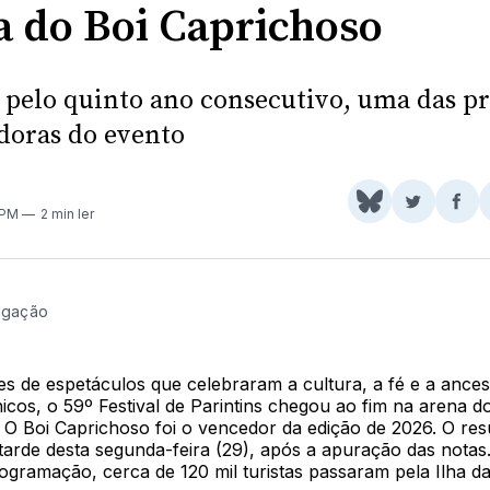
ia do Boi Caprichoso
, pelo quinto ano consecutivo, uma das pr
doras do evento
Share
Comparti
Com
 PM
2 min ler
on
no
no
BlueSky
Twitter
Fac
ulgação
es de espetáculos que celebraram a cultura, a fé e a ances
cos, o 59º Festival de Parintins chegou ao fim na arena d
 Boi Caprichoso foi o vencedor da edição de 2026. O resu
tarde desta segunda-feira (29), após a apuração das notas
rogramação, cerca de 120 mil turistas passaram pela Ilha d