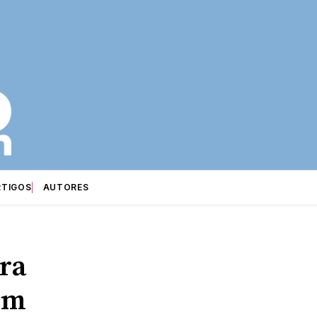
RTIGOS
AUTORES
rra
om