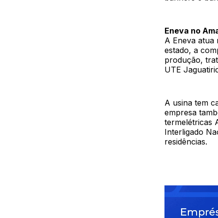
Eneva no Am
A Eneva atua 
estado, a com
produção, tra
UTE Jaguatiric
A usina tem c
empresa també
termelétricas
Interligado N
residências.