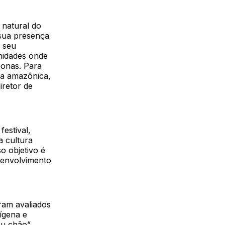
 natural do
 sua presença
a seu
nidades onde
zonas. Para
ra amazônica,
iretor de
festival,
a cultura
o objetivo é
senvolvimento
ram avaliados
dígena e
eu chão”,