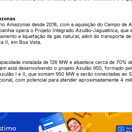
azonas
no Amazonas desde 2018, com a aquisição do Campo de A
panhia opera o Projeto Integrado Azulão-Jaguatirica, que 
tamento e liquefação de gás natural, além do transporte d
a II, em Boa Vista.
apacidade instalada de 126 MW e abastece cerca de 70% d
m está desenvolvendo o projeto Azulão 950, formado pe
 Azulão I e II, que somam 950 MW e serão conectadas ao S
acional, com potencial para atender aproximadamente 4 mi