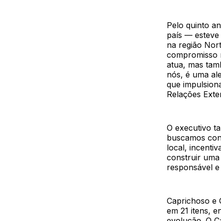
Pelo quinto a
país — esteve 
na região Nort
compromisso 
atua, mas tam
nós, é uma al
que impulsiona
Relações Exte
O executivo ta
buscamos cont
local, incenti
construir uma
responsável e 
Caprichoso e G
em 21 itens, e
evolução. O C