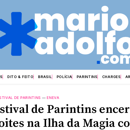
S
DITO & FEITO
BRASIL
POLÍCIA
PARINTINS
CHARGES
A
STIVAL DE PARINTINS
—
ENEVA
stival de Parintins ence
noites na Ilha da Magia c