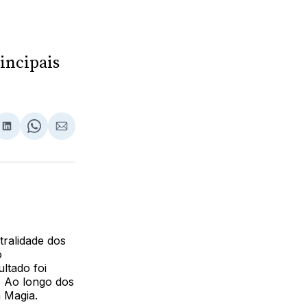
incipais
lhar
partilhar
Compartilhar
Share
Compartilhar
no
on
via
ebook
LinkedIn
WhatsApp
Email
tralidade dos
o
ltado foi
. Ao longo dos
a Magia.