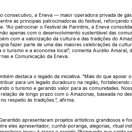
no consecutivo, a Eneva — maior operadora privada de gás
entre as principais patrocinadoras do festival, reforçando
e. “Ao patrocinar o Festival de Parintins, a Eneva consolid
não apenas com o desenvolvimento sustentável das comu
bém com a valorização da cultura e das tradições do Ama
egria fazer parte de uma das maiores celebrações da cultu
 o turismo e a economia local”, comenta Aurélio Amaral, d
rnas e Comunicação da Eneva.
mbém destaca o legado da iniciativa. “Mais do que apoiar o 
ribuir para um legado duradouro na região, fortalecendo 
vando o turismo e gerando valor para as comunidades. Noss
 relação de longo prazo com o Amazonas, baseada no de
no respeito às tradições.”, afirma.
arantido apresentaram projetos artísticos grandiosos e fo
ntre eles apresentador, cunhã-poranga, alegorias, ritual in
aprichoso levou à arena o projeto “Brinquedo que canta s