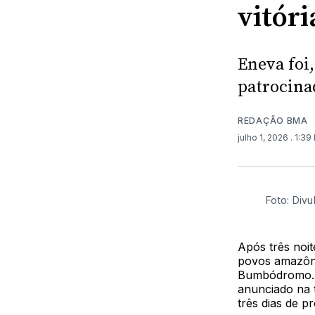
vitór
Eneva foi
patrocina
REDAÇÃO BMA
julho 1, 2026
. 1:39
Foto: Div
Após três noit
povos amazôni
Bumbódromo. O
anunciado na 
três dias de p