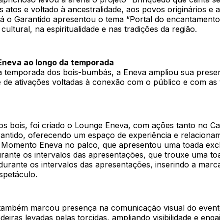
ês atos e voltado à ancestralidade, aos povos originários e
á o Garantido apresentou o tema “Portal do encantamento
cultural, na espiritualidade e nas tradições da região.
Eneva ao longo da temporada
a temporada dos bois-bumbás, a Eneva ampliou sua presen
 de ativações voltadas à conexão com o público e com as 
os bois, foi criado o Lounge Eneva, com ações tanto no C
antido, oferecendo um espaço de experiência e relaciona
o Momento Eneva no palco, que apresentou uma toada excl
urante os intervalos das apresentações, que trouxe uma to
durante os intervalos das apresentações, inserindo a marc
spetáculo.
também marcou presença na comunicação visual do even
eiras levadas pelas torcidas, ampliando visibilidade e eng