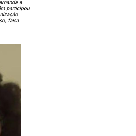
ernanda e
ém participou
anização
o, falsa