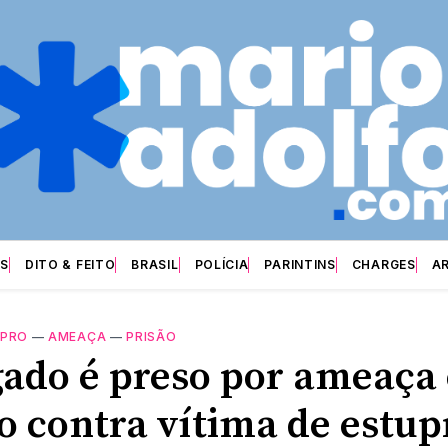
S
DITO & FEITO
BRASIL
POLÍCIA
PARINTINS
CHARGES
A
UPRO
—
AMEAÇA
—
PRISÃO
ado é preso por ameaça 
o contra vítima de estup