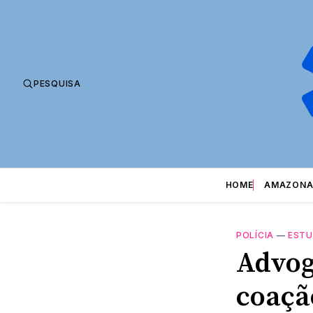
PESQUISA
HOME
AMAZONA
POLÍCIA
—
EST
Advog
coaçã