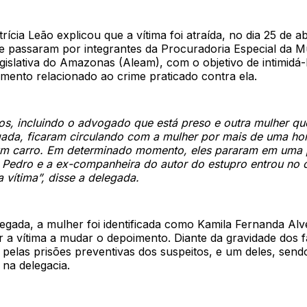
rícia Leão explicou que a vítima foi atraída, no dia 25 de ab
e passaram por integrantes da Procuradoria Especial da M
islativa do Amazonas (Aleam), com o objetivo de intimidá-l
mento relacionado ao crime praticado contra ela.
os, incluindo o advogado que está preso e outra mulher q
gada, ficaram circulando com a mulher por mais de uma ho
um carro. Em determinado momento, eles pararam em uma 
 Pedro e a ex-companheira do autor do estupro entrou no 
 vítima”, disse a delegada.
egada, a mulher foi identificada como Kamila Fernanda Alv
r a vítima a mudar o depoimento. Diante da gravidade dos 
 pelas prisões preventivas dos suspeitos, e um deles, sen
na delegacia.