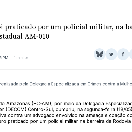
i praticado por um policial militar, na b
stadual AM-010
Share
Comparti
Com
36 PM
1 min ler
on
no
no
BlueSky
Twitter
Fac
 realizada pela Delegacia Especializada em Crimes contra a Mulhe
il do Amazonas (PC-AM), por meio da Delegacia Especializ
er (DECCM) Centro-Sul, cumpriu, na segunda-feira (18/05
tiva contra um advogado envolvido na ameaça e coação c
pro praticado por um policial militar na barreira da Rodovi