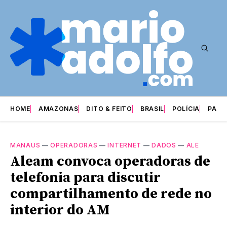
HOME
AMAZONAS
DITO & FEITO
BRASIL
POLÍCIA
PARI
MANAUS
—
OPERADORAS
—
INTERNET
—
DADOS
—
ALE
Aleam convoca operadoras de
telefonia para discutir
compartilhamento de rede no
interior do AM