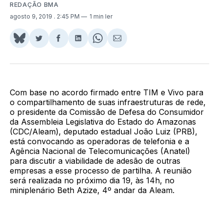
REDAÇÃO BMA
agosto 9, 2019
. 2:45 PM
1 min ler
Share
Compartilhar
Compartilhar
Compartilhar
Share
Compartilhar
on
no
no
no
on
via
BlueSky
Twitter
Facebook
LinkedIn
WhatsApp
Email
Com base no acordo firmado entre TIM e Vivo para
o compartilhamento de suas infraestruturas de rede,
o presidente da Comissão de Defesa do Consumidor
da Assembleia Legislativa do Estado do Amazonas
(CDC/Aleam), deputado estadual João Luiz (PRB),
está convocando as operadoras de telefonia e a
Agência Nacional de Telecomunicações (Anatel)
para discutir a viabilidade de adesão de outras
empresas a esse processo de partilha. A reunião
será realizada no próximo dia 19, às 14h, no
miniplenário Beth Azize, 4º andar da Aleam.