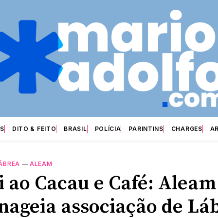
S
DITO & FEITO
BRASIL
POLÍCIA
PARINTINS
CHARGES
A
ÁBREA
—
ALEAM
i ao Cacau e Café: Aleam
ageia associação de Láb