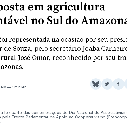
posta em agricultura
ntável no Sul do Amazon
oi representada na ocasião por seu presi
r de Souza, pelo secretário Joaba Carneir
 rural José Omar, reconhecido por seu tr
azonas.
Share
Comparti
Com
7 PM
1 min ler
on
no
no
BlueSky
Twitter
Fac
ia fez parte das comemorações do Dia Nacional do Associativismo
 pela Frente Parlamentar de Apoio ao Cooperativismo (Frencoop)
o