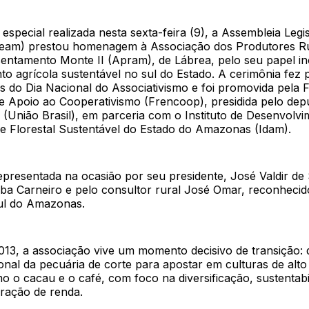
especial realizada nesta sexta-feira (9), a Assembleia Legis
eam) prestou homenagem à Associação dos Produtores Ru
sentamento Monte II (Apram), de Lábrea, pelo seu papel i
o agrícola sustentável no sul do Estado. A cerimônia fez 
do Dia Nacional do Associativismo e foi promovida pela 
e Apoio ao Cooperativismo (Frencoop), presidida pelo dep
 (União Brasil), em parceria com o Instituto de Desenvolv
e Florestal Sustentável do Estado do Amazonas (Idam).
epresentada na ocasião por seu presidente, José Valdir de
aba Carneiro e pelo consultor rural José Omar, reconhecid
ul do Amazonas.
13, a associação vive um momento decisivo de transição: 
onal da pecuária de corte para apostar em culturas de alto
 o cacau e o café, com foco na diversificação, sustentabi
eração de renda.