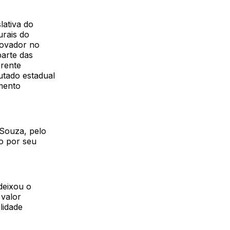
lativa do
rais do
novador no
parte das
Frente
utado estadual
imento
 Souza, pelo
o por seu
deixou o
 valor
lidade