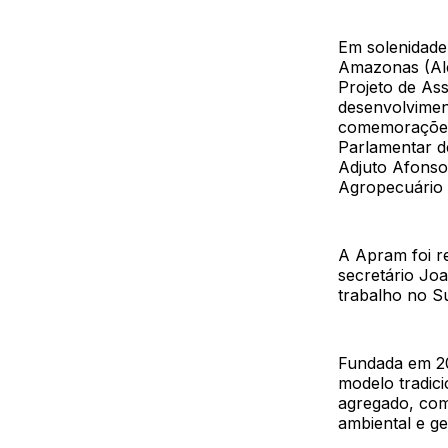
Em solenidade 
Amazonas (Al
Projeto de As
desenvolviment
comemorações 
Parlamentar d
Adjuto Afonso
Agropecuário 
A Apram foi r
secretário Jo
trabalho no S
Fundada em 20
modelo tradici
agregado, como
ambiental e g