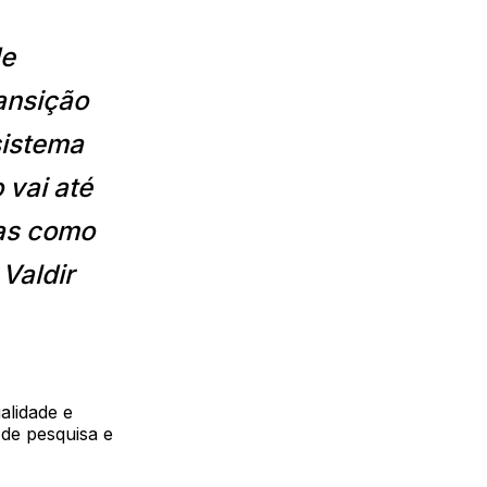
de
ransição
sistema
 vai até
ras como
 Valdir
alidade e
 de pesquisa e