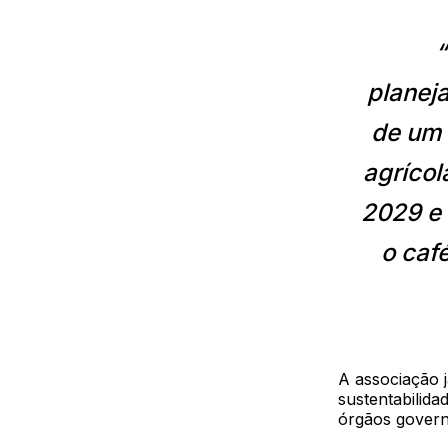
“
planeja
de um 
agrícol
2029 e 
o café
A associação j
sustentabilida
órgãos govern