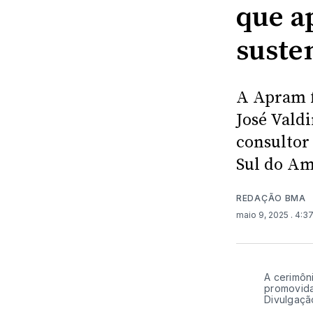
que a
suste
A Apram f
José Valdi
consultor
Sul do Am
REDAÇÃO BMA
maio 9, 2025
. 4:3
A cerimôn
promovida
Divulgaçã