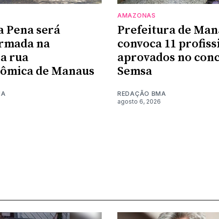
AMAZONAS
a Pena será
Prefeitura de Man
ormada na
convoca 11 profiss
a rua
aprovados no conc
nômica de Manaus
Semsa
MA
REDAÇÃO BMA
6
agosto 6, 2026