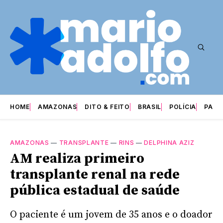
HOME
AMAZONAS
DITO & FEITO
BRASIL
POLÍCIA
PARI
AMAZONAS
—
TRANSPLANTE
—
RINS
—
DELPHINA AZIZ
AM realiza primeiro
transplante renal na rede
pública estadual de saúde
O paciente é um jovem de 35 anos e o doador