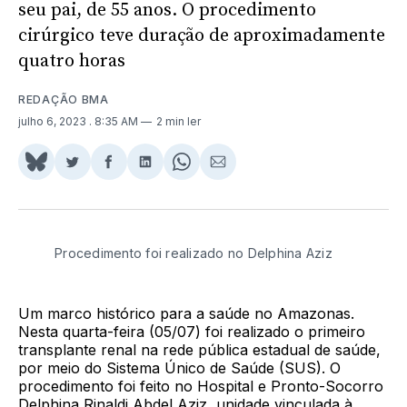
seu pai, de 55 anos. O procedimento
cirúrgico teve duração de aproximadamente
quatro horas
REDAÇÃO BMA
julho 6, 2023
. 8:35 AM
2 min ler
Share
Compartilhar
Compartilhar
Compartilhar
Share
Compartilhar
on
no
no
no
on
via
BlueSky
Twitter
Facebook
LinkedIn
WhatsApp
Email
Procedimento foi realizado no Delphina Aziz
Um marco histórico para a saúde no Amazonas.
Nesta quarta-feira (05/07) foi realizado o primeiro
transplante renal na rede pública estadual de saúde,
por meio do Sistema Único de Saúde (SUS). O
procedimento foi feito no Hospital e Pronto-Socorro
Delphina Rinaldi Abdel Aziz, unidade vinculada à