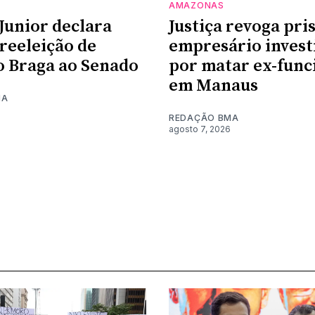
AMAZONAS
Junior declara
Justiça revoga pri
 reeleição de
empresário invest
 Braga ao Senado
por matar ex-func
em Manaus
MA
REDAÇÃO BMA
agosto 7, 2026