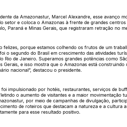
dente da Amazonastur, Marcel Alexandre, esse avanço mo
o setor e coloca o Amazonas à frente de grandes centros t
o, Paraná e Minas Gerais, que registraram retração no m
o felizes, porque estamos colhendo os frutos de um trabal
oi o segundo do Brasil em crescimento das atividades turís
do Rio de Janeiro. Superamos grandes potências como São
s Gerais, e isso mostra que o Amazonas está construindo
nário nacional”, destacou o presidente.
foi impulsionado por hotéis, restaurantes, serviços de buff
fletindo o aumento de visitantes e a maior movimentação tur
azonastur, por meio de campanhas de divulgação, partic
lecimento de roteiros que destacam a natureza e a cultura 
etamente para esse resultado positivo.