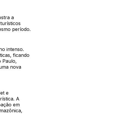
stra a
urísticos
esmo período.
ho intenso.
ticas, ficando
 Paulo,
 uma nova
et e
ística. A
ipação em
amazônica,