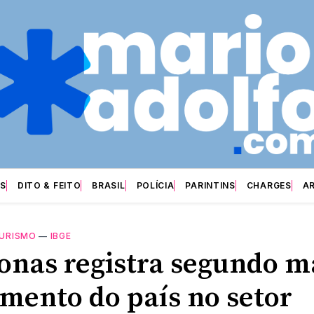
S
DITO & FEITO
BRASIL
POLÍCIA
PARINTINS
CHARGES
A
URISMO
—
IBGE
nas registra segundo m
imento do país no setor