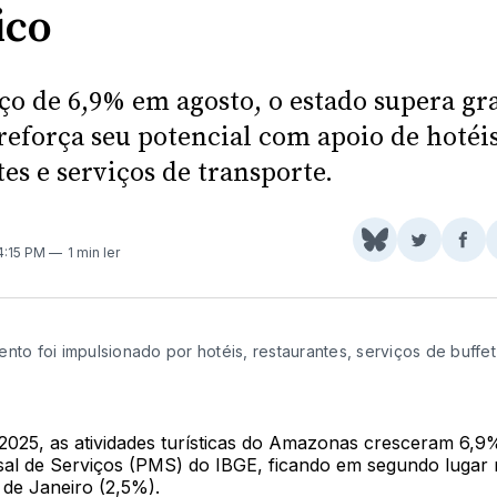
ico
o de 6,9% em agosto, o estado supera gr
reforça seu potencial com apoio de hotéis
es e serviços de transporte.
Share
Comparti
Com
 4:15 PM
1 min ler
on
no
no
BlueSky
Twitter
Fac
nto foi impulsionado por hotéis, restaurantes, serviços de buffet
e
2025, as atividades turísticas do Amazonas cresceram 6,9
al de Serviços (PMS) do IBGE, ficando em segundo lugar n
 de Janeiro (2,5%).