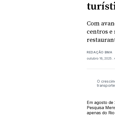
turíst
Com avanç
centros e 
restaurant
REDAÇÃO BMA
outubro 16, 2025
.
O crescime
transport
Em agosto de 
Pesquisa Mens
apenas do Rio