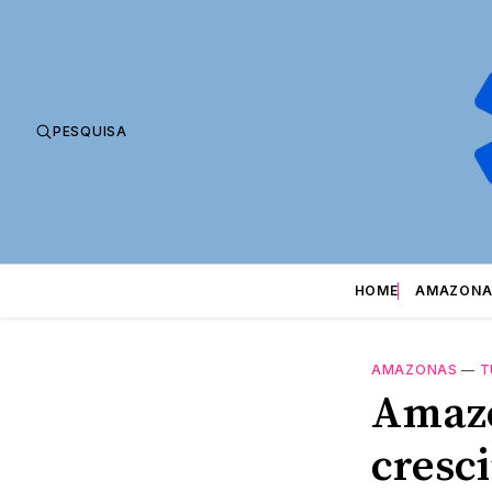
PESQUISA
HOME
AMAZONA
AMAZONAS
—
T
Amazo
cresc