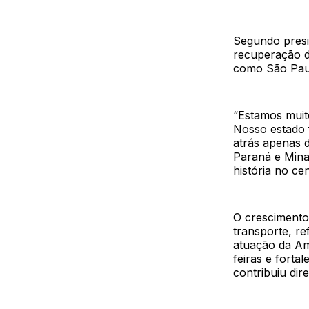
Segundo presi
recuperação d
como São Paul
“Estamos muit
Nosso estado f
atrás apenas 
Paraná e Mina
história no ce
O crescimento 
transporte, re
atuação da Am
feiras e forta
contribuiu dir