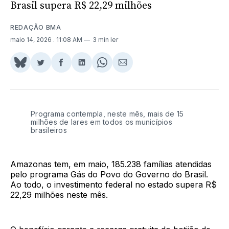
Brasil supera R$ 22,29 milhões
REDAÇÃO BMA
maio 14, 2026
. 11:08 AM
3 min ler
Share
Compartilhar
Compartilhar
Compartilhar
Share
Compartilhar
on
no
no
no
on
via
BlueSky
Twitter
Facebook
LinkedIn
WhatsApp
Email
Programa contempla, neste mês, mais de 15
milhões de lares em todos os municípios
brasileiros
Amazonas tem, em maio, 185.238 famílias atendidas
pelo programa Gás do Povo do Governo do Brasil.
Ao todo, o investimento federal no estado supera R$
22,29 milhões neste mês.