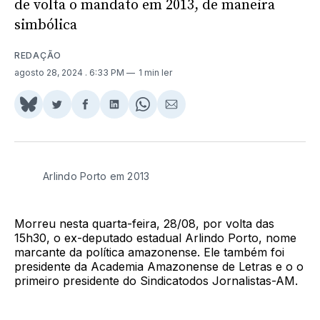
de volta o mandato em 2013, de maneira
simbólica
REDAÇÃO
agosto 28, 2024
. 6:33 PM
1 min ler
Share
Compartilhar
Compartilhar
Compartilhar
Share
Compartilhar
on
no
no
no
on
via
BlueSky
Twitter
Facebook
LinkedIn
WhatsApp
Email
Arlindo Porto em 2013
Morreu nesta quarta-feira, 28/08, por volta das
15h30, o ex-deputado estadual Arlindo Porto, nome
marcante da política amazonense. Ele também foi
presidente da Academia Amazonense de Letras e o o
primeiro presidente do Sindicatodos Jornalistas-AM.