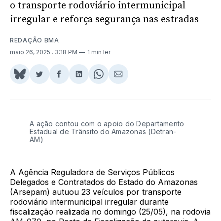
o transporte rodoviário intermunicipal
irregular e reforça segurança nas estradas
REDAÇÃO BMA
maio 26, 2025
. 3:18 PM
1 min ler
Share
Compartilhar
Compartilhar
Compartilhar
Share
Compartilhar
on
no
no
no
on
via
BlueSky
Twitter
Facebook
LinkedIn
WhatsApp
Email
A ação contou com o apoio do Departamento
Estadual de Trânsito do Amazonas (Detran-
AM)
A Agência Reguladora de Serviços Públicos
Delegados e Contratados do Estado do Amazonas
(Arsepam) autuou 23 veículos por transporte
rodoviário intermunicipal irregular durante
fiscalização realizada no domingo (25/05), na rodovia