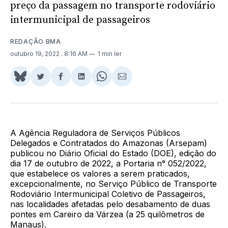
preço da passagem no transporte rodoviário
intermunicipal de passageiros
REDAÇÃO BMA
outubro 19, 2022
. 8:16 AM
1 min ler
Share
Compartilhar
Compartilhar
Compartilhar
Share
Compartilhar
on
no
no
no
on
via
BlueSky
Twitter
Facebook
LinkedIn
WhatsApp
Email
A Agência Reguladora de Serviços Públicos
Delegados e Contratados do Amazonas (Arsepam)
publicou no Diário Oficial do Estado (DOE), edição do
dia 17 de outubro de 2022, a Portaria n° 052/2022,
que estabelece os valores a serem praticados,
excepcionalmente, no Serviço Público de Transporte
Rodoviário Intermunicipal Coletivo de Passageiros,
nas localidades afetadas pelo desabamento de duas
pontes em Careiro da Várzea (a 25 quilômetros de
Manaus).