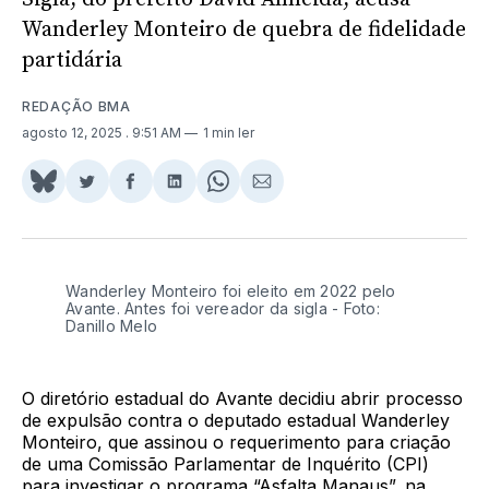
Wanderley Monteiro de quebra de fidelidade
partidária
REDAÇÃO BMA
agosto 12, 2025
. 9:51 AM
1 min ler
Share
Compartilhar
Compartilhar
Compartilhar
Share
Compartilhar
on
no
no
no
on
via
BlueSky
Twitter
Facebook
LinkedIn
WhatsApp
Email
Wanderley Monteiro foi eleito em 2022 pelo
Avante. Antes foi vereador da sigla - Foto:
Danillo Melo
O diretório estadual do Avante decidiu abrir processo
de expulsão contra o deputado estadual Wanderley
Monteiro, que assinou o requerimento para criação
de uma Comissão Parlamentar de Inquérito (CPI)
para investigar o programa “Asfalta Manaus”, na