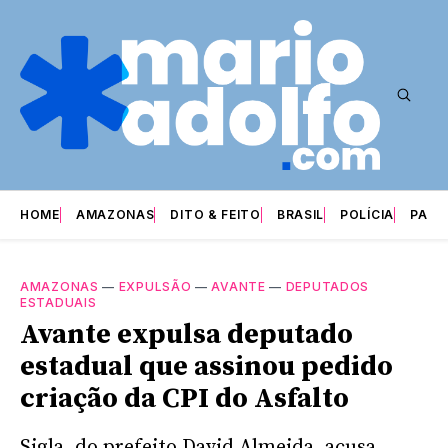
HOME
AMAZONAS
DITO & FEITO
BRASIL
POLÍCIA
PARI
AMAZONAS
—
EXPULSÃO
—
AVANTE
—
DEPUTADOS
ESTADUAIS
Avante expulsa deputado
estadual que assinou pedido
criação da CPI do Asfalto
Sigla, do prefeito David Almeida, acusa