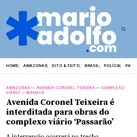
HOME
AMAZONAS
DITO & FEITO
BRASIL
POLÍCIA
PARI
AMAZONAS
—
AVENIDA CORONEL TEIXEIRA
—
COMPLEXO
VIÁRIO
—
MANAUS
Avenida Coronel Teixeira é
interditada para obras do
complexo viário ‘Passarão’
A intervenção ocorrerá no trecho