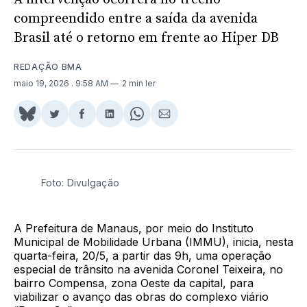
compreendido entre a saída da avenida
Brasil até o retorno em frente ao Hiper DB
REDAÇÃO BMA
maio 19, 2026
. 9:58 AM
2 min ler
Share
Compartilhar
Compartilhar
Compartilhar
Share
Compartilhar
on
no
no
no
on
via
BlueSky
Twitter
Facebook
LinkedIn
WhatsApp
Email
Foto: Divulgação
A Prefeitura de Manaus, por meio do Instituto
Municipal de Mobilidade Urbana (IMMU), inicia, nesta
quarta-feira, 20/5, a partir das 9h, uma operação
especial de trânsito na avenida Coronel Teixeira, no
bairro Compensa, zona Oeste da capital, para
viabilizar o avanço das obras do complexo viário