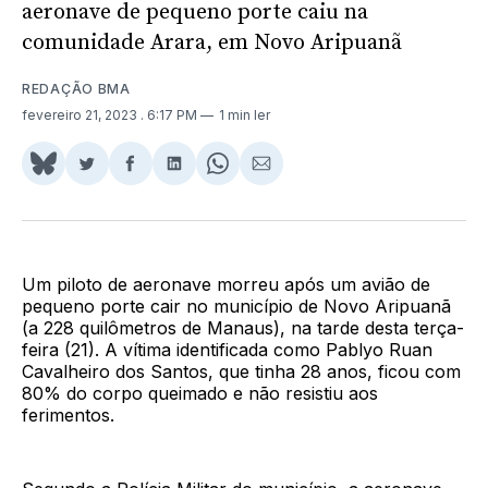
aeronave de pequeno porte caiu na
comunidade Arara, em Novo Aripuanã
REDAÇÃO BMA
fevereiro 21, 2023
. 6:17 PM
1 min ler
Share
Compartilhar
Compartilhar
Compartilhar
Share
Compartilhar
on
no
no
no
on
via
BlueSky
Twitter
Facebook
LinkedIn
WhatsApp
Email
Um piloto de aeronave morreu após um avião de
pequeno porte cair no município de Novo Aripuanã
(a 228 quilômetros de Manaus), na tarde desta terça-
feira (21). A vítima identificada como Pablyo Ruan
Cavalheiro dos Santos, que tinha 28 anos, ficou com
80% do corpo queimado e não resistiu aos
ferimentos.