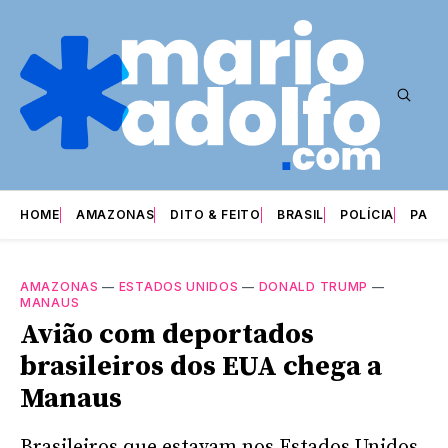
HOME
AMAZONAS
DITO & FEITO
BRASIL
POLÍCIA
PARI
AMAZONAS
—
ESTADOS UNIDOS
—
DONALD TRUMP
—
MANAUS
Avião com deportados
brasileiros dos EUA chega a
Manaus
Brasileiros que estavam nos Estados Unidos