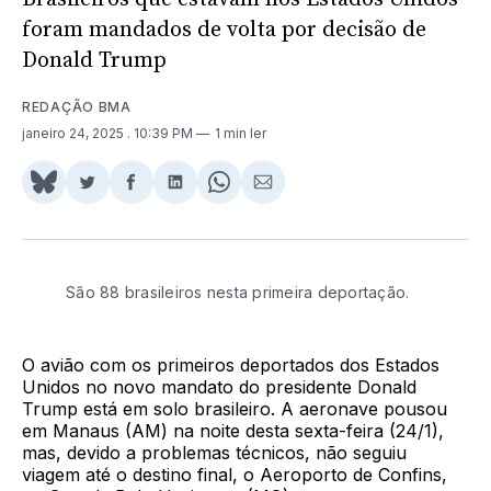
foram mandados de volta por decisão de
Donald Trump
REDAÇÃO BMA
janeiro 24, 2025
. 10:39 PM
1 min ler
Share
Compartilhar
Compartilhar
Compartilhar
Share
Compartilhar
on
no
no
no
on
via
BlueSky
Twitter
Facebook
LinkedIn
WhatsApp
Email
São 88 brasileiros nesta primeira deportação.
O avião com os primeiros deportados dos Estados
Unidos no novo mandato do presidente Donald
Trump está em solo brasileiro. A aeronave pousou
em Manaus (AM) na noite desta sexta-feira (24/1),
mas, devido a problemas técnicos, não seguiu
viagem até o destino final, o Aeroporto de Confins,