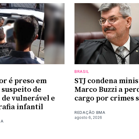
BRASIL
or é preso em
STJ condena minis
suspeito de
Marco Buzzi a per
 de vulnerável e
cargo por crimes 
afia infantil
REDAÇÃO BMA
agosto 6, 2026
MA
6