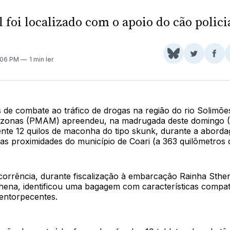
 foi localizado com o apoio do cão polic
Share
Comparti
Com
1:06 PM
1 min ler
on
no
no
BlueSky
Twitter
Fac
de combate ao tráfico de drogas na região do rio Solimões
azonas (PMAM) apreendeu, na madrugada deste domingo (
te 12 quilos de maconha do tipo skunk, durante a abord
s proximidades do município de Coari (a 363 quilômetros
orrência, durante fiscalização à embarcação Rainha Sther 
Athena, identificou uma bagagem com características compa
 entorpecentes.