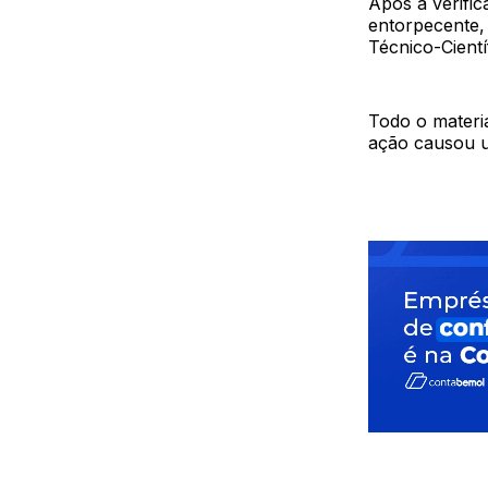
Após a verific
entorpecente,
Técnico-Cientí
Todo o materia
ação causou u