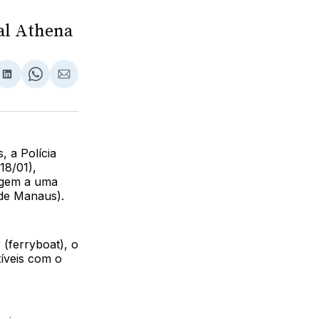
ial Athena
lhar
partilhar
Compartilhar
Share
Compartilhar
no
on
via
ebook
LinkedIn
WhatsApp
Email
, a Polícia
18/01),
agem a uma
 de Manaus).
(ferryboat), o
tíveis com o