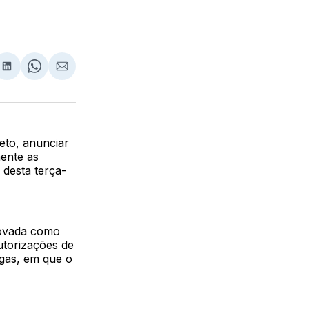
lhar
partilhar
Compartilhar
Share
Compartilhar
no
on
via
ebook
LinkedIn
WhatsApp
Email
eto, anunciar
mente as
 desta terça-
rovada como
utorizações de
agas, em que o