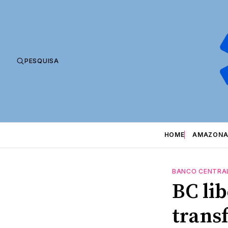
PESQUISA
HOME
AMAZONA
BANCO CENTRA
BC li
trans