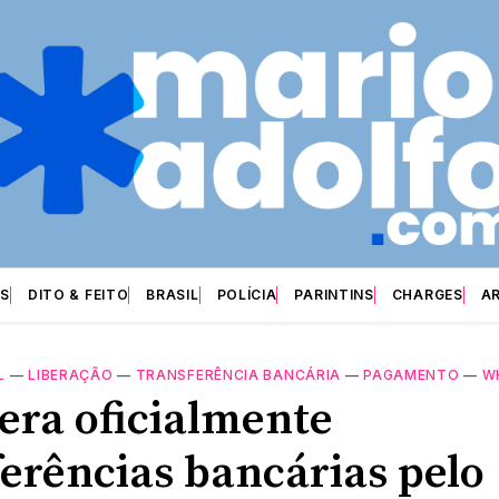
S
DITO & FEITO
BRASIL
POLÍCIA
PARINTINS
CHARGES
A
L
—
LIBERAÇÃO
—
TRANSFERÊNCIA BANCÁRIA
—
PAGAMENTO
—
W
bera oficialmente
ferências bancárias pelo