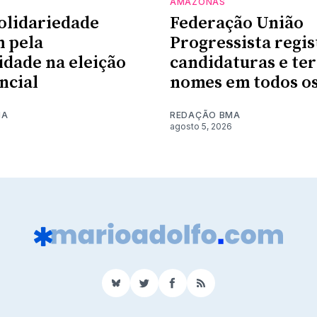
AMAZONAS
olidariedade
Federação União
 pela
Progressista regis
idade na eleição
candidaturas e te
ncial
nomes em todos os
MA
REDAÇÃO BMA
agosto 5, 2026
BlueSky
Twitter
Facebook
RSS