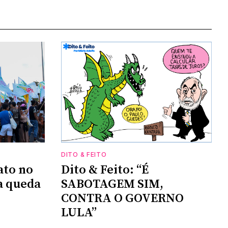
DITO & FEITO
ato no
Dito & Feito: “É
a queda
SABOTAGEM SIM,
CONTRA O GOVERNO
LULA”