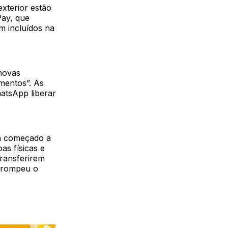
xterior estão
ay, que
m incluídos na
novas
mentos”. As
atsApp liberar
.
ha começado a
as físicas e
ransferirem
errompeu o