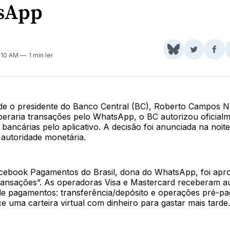
sApp
Share
Comparti
Com
0:10 AM
1 min ler
on
no
no
BlueSky
Twitter
Fac
de o presidente do Banco Central (BC), Roberto Campos N
iberaria transações pelo WhatsApp, o BC autorizou oficial
 bancárias pelo aplicativo. A decisão foi anunciada na noite
a autoridade monetária.
cebook Pagamentos do Brasil, dona do WhatsApp, foi ap
 transações”. As operadoras Visa e Mastercard receberam a
 de pagamentos: transferência/depósito e operações pré-p
ce uma carteira virtual com dinheiro para gastar mais tarde.