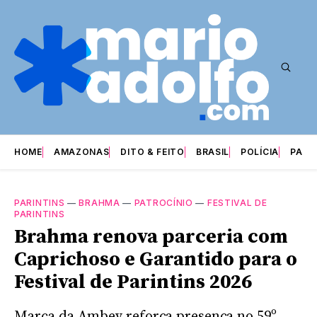
HOME
AMAZONAS
DITO & FEITO
BRASIL
POLÍCIA
PARI
PARINTINS
—
BRAHMA
—
PATROCÍNIO
—
FESTIVAL DE
PARINTINS
Brahma renova parceria com
Caprichoso e Garantido para o
Festival de Parintins 2026
Marca da Ambev reforça presença no 59º