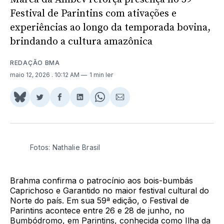
Festival de Parintins com ativações e
experiências ao longo da temporada bovina,
brindando a cultura amazônica
REDAÇÃO BMA
maio 12, 2026
. 10:12 AM
1 min ler
Share
Compartilhar
Compartilhar
Compartilhar
Share
Compartilhar
on
no
no
no
on
via
BlueSky
Twitter
Facebook
LinkedIn
WhatsApp
Email
Fotos: Nathalie Brasil
Brahma confirma o patrocínio aos bois-bumbás
Caprichoso e Garantido no maior festival cultural do
Norte do país. Em sua 59ª edição, o Festival de
Parintins acontece entre 26 e 28 de junho, no
Bumbódromo, em Parintins, conhecida como Ilha da