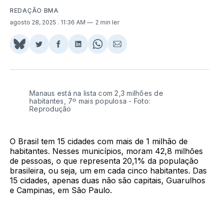
REDAÇÃO BMA
agosto 28, 2025
. 11:36 AM
2 min ler
Share
Compartilhar
Compartilhar
Compartilhar
Share
Compartilhar
on
no
no
no
on
via
BlueSky
Twitter
Facebook
LinkedIn
WhatsApp
Email
Manaus está na lista com 2,3 milhões de
habitantes, 7º mais populosa - Foto:
Reprodução
O Brasil tem 15 cidades com mais de 1 milhão de
habitantes. Nesses municípios, moram 42,8 milhões
de pessoas, o que representa 20,1% da população
brasileira, ou seja, um em cada cinco habitantes. Das
15 cidades, apenas duas não são capitais, Guarulhos
e Campinas, em São Paulo.