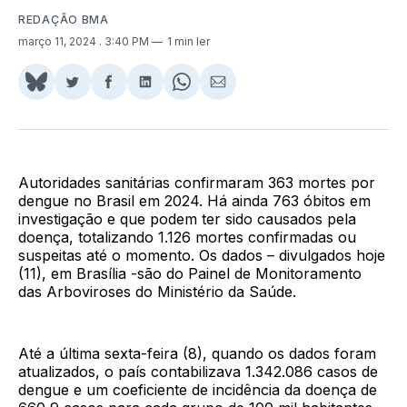
REDAÇÃO BMA
março 11, 2024
. 3:40 PM
1 min ler
Share
Compartilhar
Compartilhar
Compartilhar
Share
Compartilhar
on
no
no
no
on
via
BlueSky
Twitter
Facebook
LinkedIn
WhatsApp
Email
Autoridades sanitárias confirmaram 363 mortes por
dengue no Brasil em 2024. Há ainda 763 óbitos em
investigação e que podem ter sido causados pela
doença, totalizando 1.126 mortes confirmadas ou
suspeitas até o momento. Os dados – divulgados hoje
(11), em Brasília -são do Painel de Monitoramento
das Arboviroses do Ministério da Saúde.
Até a última sexta-feira (8), quando os dados foram
atualizados, o país contabilizava 1.342.086 casos de
dengue e um coeficiente de incidência da doença de