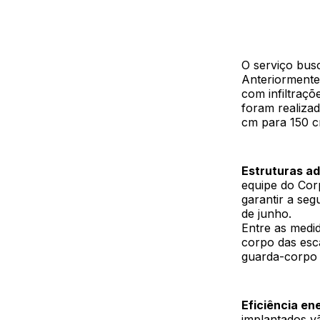
O serviço bus
Anteriormente
com infiltraçõ
foram realiza
cm para 150 c
Estruturas a
equipe do Cor
garantir a seg
de junho.
Entre as medid
corpo das esc
guarda-corpo 
Eficiência en
implantados v