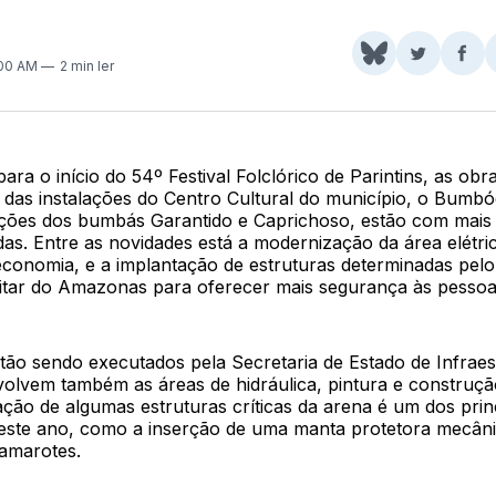
Share
Comparti
Com
:00 AM
2 min ler
on
no
no
BlueSky
Twitter
Fac
para o início do 54º Festival Folclórico de Parintins, as ob
das instalações do Centro Cultural do município, o Bumb
ções dos bumbás Garantido e Caprichoso, estão com mais
as. Entre as novidades está a modernização da área elétric
 economia, e a implantação de estruturas determinadas pel
itar do Amazonas para oferecer mais segurança às pessoa
tão sendo executados pela Secretaria de Estado de Infraes
volvem também as áreas de hidráulica, pintura e construção
ção de algumas estruturas críticas da arena é um dos princ
este ano, como a inserção de uma manta protetora mecâni
amarotes.