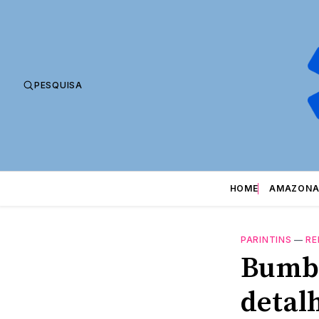
PESQUISA
HOME
AMAZONA
PARINTINS
—
RE
Bumbó
detal