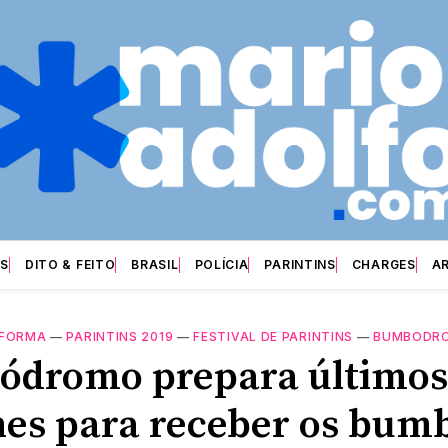
S
DITO & FEITO
BRASIL
POLÍCIA
PARINTINS
CHARGES
A
FORMA
—
PARINTINS 2019
—
FESTIVAL DE PARINTINS
—
BUMBODR
dromo prepara últimos
hes para receber os bum