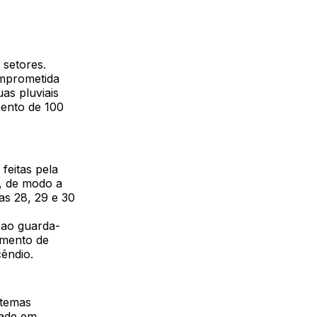
 setores.
omprometida
as pluviais
mento de 100
feitas pela
s, de modo a
ias 28, 29 e 30
 ao guarda-
amento de
êndio.
stemas
dade em