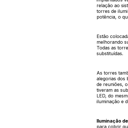
relação ao sis
torres de ilum
potência, o q
Estão colocad
melhorando sub
Todas as torr
substituídas.
As torres tam
alegorias dos 
de reuniões, 
tiveram as sub
LED, do mesmo 
iluminação e 
Iluminação d
para cobrir qu