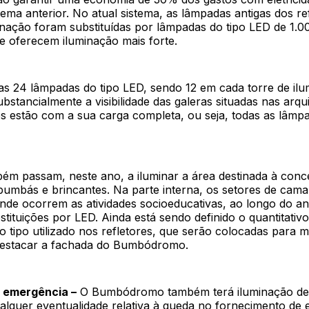
tema anterior. No atual sistema, as lâmpadas antigas dos re
inação foram substituídas por lâmpadas do tipo LED de 1.0
ue oferecem iluminação mais forte.
as 24 lâmpadas do tipo LED, sendo 12 em cada torre de ilu
stancialmente a visibilidade das galeras situadas nas arq
es estão com a sua carga completa, ou seja, todas as lâmp
bém passam, neste ano, a iluminar a área destinada à con
bumbás e brincantes. Na parte interna, os setores de cama
onde ocorrem as atividades socioeducativas, ao longo do 
stituições por LED. Ainda está sendo definido o quantitati
tipo utilizado nos refletores, que serão colocadas para m
destacar a fachada do Bumbódromo.
e emergência –
O Bumbódromo também terá iluminação de
alquer eventualidade relativa à queda no fornecimento de 