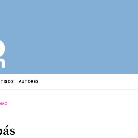
RTIGOS
AUTORES
OMO
bás