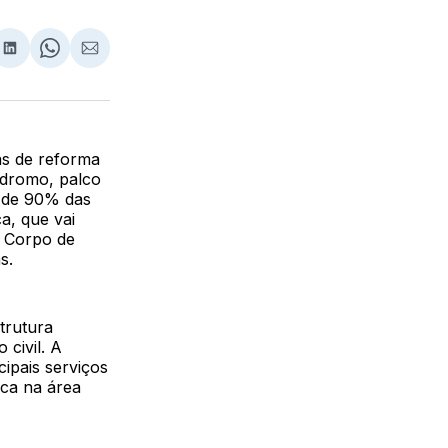
lhar
partilhar
Compartilhar
Share
Compartilhar
no
on
via
ebook
LinkedIn
WhatsApp
Email
ras de reforma
ódromo, palco
 de 90% das
a, que vai
o Corpo de
s.
trutura
 civil. A
ipais serviços
ca na área