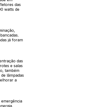
fletores das
00 watts de
minação,
uibancadas.
adas já foram
centração das
rotes e salas
ano, também
vo de lâmpadas
elhorar a
 emergência
energia,