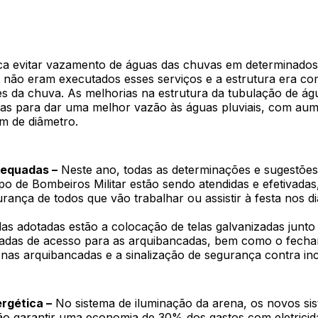
ca evitar vazamento de águas das chuvas em determinados
 não eram executados esses serviços e a estrutura era c
es da chuva. As melhorias na estrutura da tubulação de águ
das para dar uma melhor vazão às águas pluviais, com au
m de diâmetro.
dequadas –
Neste ano, todas as determinações e sugestões 
po de Bombeiros Militar estão sendo atendidas e efetivada
urança de todos que vão trabalhar ou assistir à festa nos d
as adotadas estão a colocação de telas galvanizadas junto
adas de acesso para as arquibancadas, bem como o fech
nas arquibancadas e a sinalização de segurança contra inc
ergética –
No sistema de iluminação da arena, os novos si
ão garantir uma economia de 30% dos gastos com eletrici