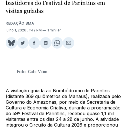
bastidores do Festival de Parintins em
visitas guiadas
REDAÇÃO BMA
julho 1, 2026
. 1:42 PM
1 min ler
Share
Compartilhar
Compartilhar
Compartilhar
Share
Compartilhar
on
no
no
no
on
via
BlueSky
Twitter
Facebook
LinkedIn
WhatsApp
Email
Foto: Gabi Vitim
A visitação guiada ao Bumbódromo de Parintins
(distante 369 quilômetros de Manaus), realizada pelo
Governo do Amazonas, por meio da Secretaria de
Cultura e Economia Criativa, durante a programação
do 59º Festival de Parintins, recebeu quase 1,1 mil
visitantes entre os dias 24 a 28 de junho. A atividade
integrou o Circuito da Cultura 2026 e proporcionou