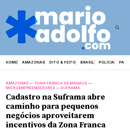
HOME
AMAZONAS
DITO & FEITO
BRASIL
POLÍCIA
PARI
AMAZONAS
—
ZONA FRANCA DE MANAUS
—
MICROEMPREENDEDORES
—
SUFRAMA
Cadastro na Suframa abre
caminho para pequenos
negócios aproveitarem
incentivos da Zona Franca