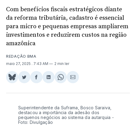
Com benefícios fiscais estratégicos diante
da reforma tributária, cadastro é essencial
para micro e pequenas empresas ampliarem
investimentos e reduzirem custos na região
amazônica
REDAÇÃO BMA
maio 27, 2025
. 7:43 AM
2 min ler
Share
Compartilhar
Compartilhar
Compartilhar
Share
Compartilhar
on
no
no
no
on
via
BlueSky
Twitter
Facebook
LinkedIn
WhatsApp
Email
Superintendente da Suframa, Bosco Saraiva,
destacou a importância da adesão dos
pequenos negócios ao sistema da autarquia -
Foto: Divulgação