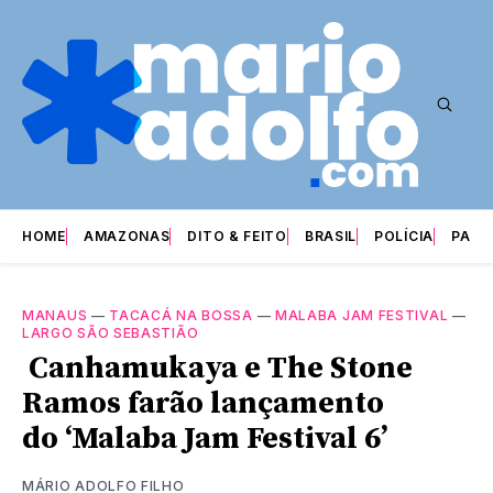
HOME
AMAZONAS
DITO & FEITO
BRASIL
POLÍCIA
PARI
MANAUS
—
TACACÁ NA BOSSA
—
MALABA JAM FESTIVAL
—
LARGO SÃO SEBASTIÃO
Canhamukaya e The Stone
Ramos farão lançamento
do ‘Malaba Jam Festival 6’
MÁRIO ADOLFO FILHO