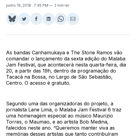
junho 19, 2018
. 7:45 PM
2 min ler
Share
Compartilhar
Compartilhar
Compartilhar
Share
Compartilhar
on
no
no
no
on
via
BlueSky
Twitter
Facebook
LinkedIn
WhatsApp
Email
As bandas Canhamukaya e The Stone Ramos vão
comandar o lançamento da sexta edição do Malaba
Jam Festival, que acontecerá nesta quarta-feira, dia
20, a partir das 19h, dentro da programação do
Tacacá na Bossa, no Largo de São Sebastião,
Centro. O acesso é gratuito.
Segundo uma das organizadoras do projeto, a
jornalista Lane Lima, o Malaba Jam Festival 6 traz
uma homenagem especial ao músico Maurizio
Torres, o Maumao, e ao artista Bob Medina,
falecidos neste ano. “Queremos manter viva as
memórias desses artistas que tanto contribuíram