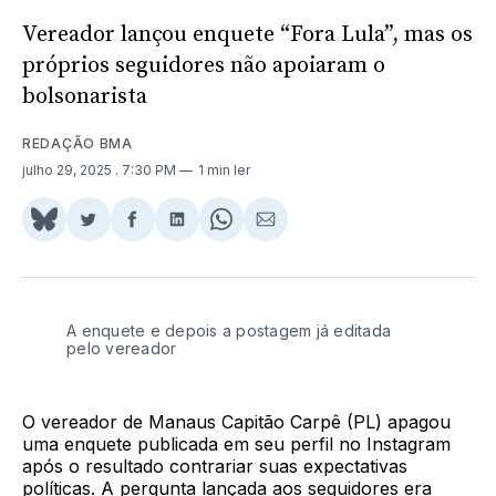
Vereador lançou enquete “Fora Lula”, mas os
próprios seguidores não apoiaram o
bolsonarista
REDAÇÃO BMA
julho 29, 2025
. 7:30 PM
1 min ler
Share
Compartilhar
Compartilhar
Compartilhar
Share
Compartilhar
on
no
no
no
on
via
BlueSky
Twitter
Facebook
LinkedIn
WhatsApp
Email
A enquete e depois a postagem já editada
pelo vereador
O vereador de Manaus Capitão Carpê (PL) apagou
uma enquete publicada em seu perfil no Instagram
após o resultado contrariar suas expectativas
políticas. A pergunta lançada aos seguidores era