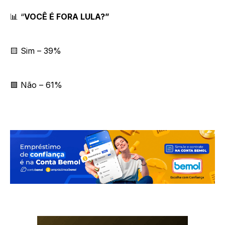
📊 “
VOCÊ É FORA LULA?”
🟨 Sim – 39%
🟩 Não – 61%