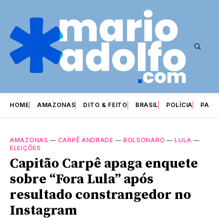
HOME
AMAZONAS
DITO & FEITO
BRASIL
POLÍCIA
PARI
AMAZONAS
—
CARPÊ ANDRADE
—
BOLSONARO
—
LULA
—
ELEIÇÕES
Capitão Carpê apaga enquete
sobre “Fora Lula” após
resultado constrangedor no
Instagram