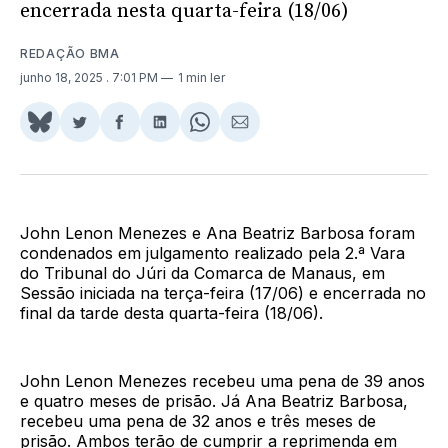
encerrada nesta quarta-feira (18/06)
REDAÇÃO BMA
junho 18, 2025
. 7:01 PM
1 min ler
Share
Compartilhar
Compartilhar
Compartilhar
Share
Compartilhar
on
no
no
no
on
via
BlueSky
Twitter
Facebook
LinkedIn
WhatsApp
Email
John Lenon Menezes e Ana Beatriz Barbosa foram
condenados em julgamento realizado pela 2.ª Vara
do Tribunal do Júri da Comarca de Manaus, em
Sessão iniciada na terça-feira (17/06) e encerrada no
final da tarde desta quarta-feira (18/06).
John Lenon Menezes recebeu uma pena de 39 anos
e quatro meses de prisão. Já Ana Beatriz Barbosa,
recebeu uma pena de 32 anos e três meses de
prisão. Ambos terão de cumprir a reprimenda em