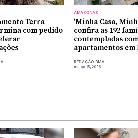
AMAZONAS
mento Terra
'Minha Casa, Minha
ermina com pedido
confira as 192 famí
elerar
contempladas co
ações
apartamentos em
MA
REDAÇÃO BMA
março 15, 2026