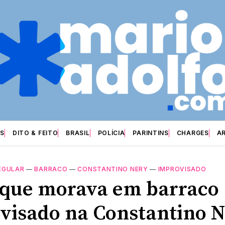
S
DITO & FEITO
BRASIL
POLÍCIA
PARINTINS
CHARGES
A
EGULAR
—
BARRACO
—
CONSTANTINO NERY
—
IMPROVISADO
 que morava em barraco
visado na Constantino 