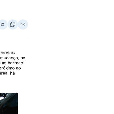
lhar
partilhar
Compartilhar
Share
Compartilhar
no
on
via
ebook
LinkedIn
WhatsApp
Email
ecretaria
a mudança, na
m um barraco
 próximo ao
área, há