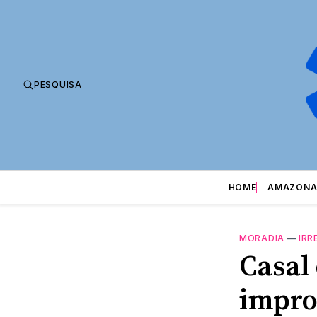
PESQUISA
HOME
AMAZONA
MORADIA
—
IRR
Casal
impro