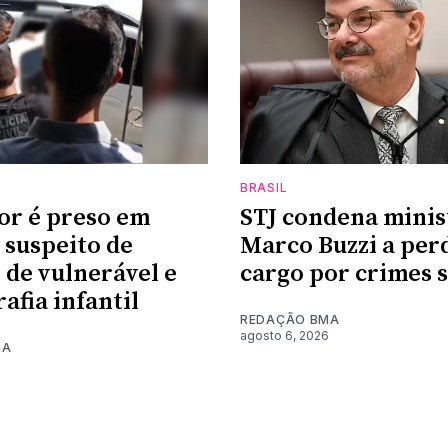
BRASIL
or é preso em
STJ condena minis
suspeito de
Marco Buzzi a per
 de vulnerável e
cargo por crimes 
afia infantil
REDAÇÃO BMA
agosto 6, 2026
MA
6