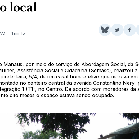
o local
Share
Comparti
Com
 AM
1 min ler
on
no
no
BlueSky
Twitter
Fac
de Manaus, por meio do serviço de Abordagem Social, da S
ulher, Assistência Social e Cidadania (Semasc), realizou 
egunda-feira, 5/4, de um casal homoafetivo que morava e
montado no canteiro central da avenida Constantino Nery,
ntegração 1 (T1), no Centro. De acordo com moradores da 
te oito meses o espaço estava sendo ocupado.