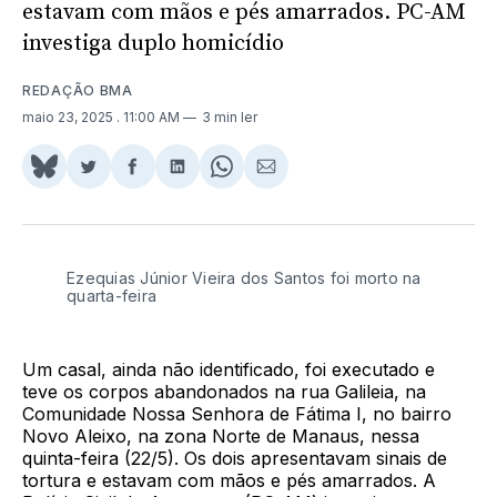
estavam com mãos e pés amarrados. PC-AM
investiga duplo homicídio
REDAÇÃO BMA
maio 23, 2025
. 11:00 AM
3 min ler
Share
Compartilhar
Compartilhar
Compartilhar
Share
Compartilhar
on
no
no
no
on
via
BlueSky
Twitter
Facebook
LinkedIn
WhatsApp
Email
Ezequias Júnior Vieira dos Santos foi morto na
quarta-feira
Um casal, ainda não identificado, foi executado e
teve os corpos abandonados na rua Galileia, na
Comunidade Nossa Senhora de Fátima I, no bairro
Novo Aleixo, na zona Norte de Manaus, nessa
quinta-feira (22/5). Os dois apresentavam sinais de
tortura e estavam com mãos e pés amarrados. A