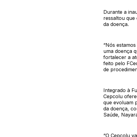
Durante a ina
ressaltou que
da doença.
“Nós estamos 
uma doença qu
fortalecer a a
feito pelo FC
de procediment
Integrado à F
Cepcolu ofere
que evoluam p
da doença, co
Saúde, Nayar
“O Cepcolu va