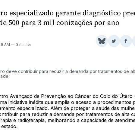
ro especializado garante diagnóstico pre
de 500 para 3 mil conizações por ano
Share
Comparti
Com
:48 AM
3 min ler
on
no
no
BlueSky
Twitter
Fac
ro deve contribuir para reduzir a demanda por tratamentos de al
dade
ntro Avançado de Prevenção ao Câncer do Colo do Útero 
a iniciativa inédita que amplia o acesso a procedimentos 
ento especializado. Além de proteger a saúde das mulhe
ontribuir para reduzir a demanda por tratamentos de alta 
rapia e radioterapia, melhorando a capacidade de atendim
 estado.