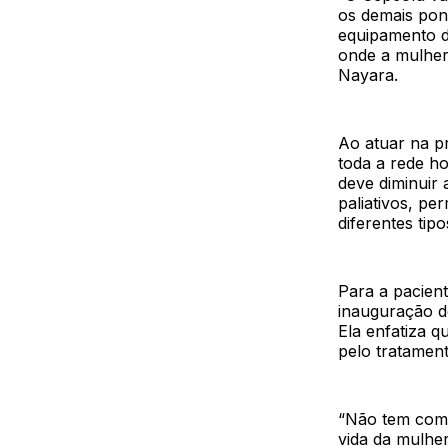
os demais pon
equipamento de
onde a mulher 
Nayara.
Ao atuar na p
toda a rede ho
deve diminuir 
paliativos, pe
diferentes tip
Para a pacient
inauguração d
Ela enfatiza 
pelo tratamen
“Não tem como
vida da mulhe