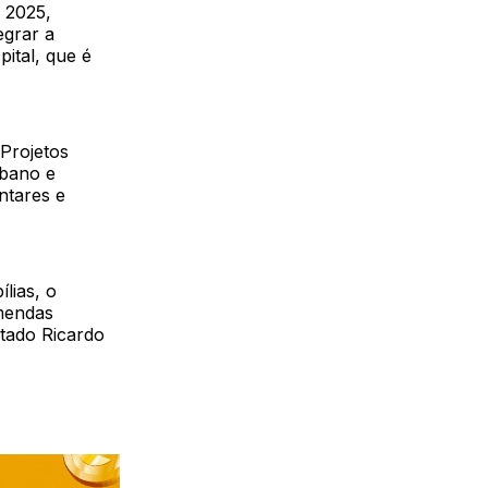
e 2025,
egrar a
ital, que é
Projetos
rbano e
ntares e
lias, o
mendas
tado Ricardo