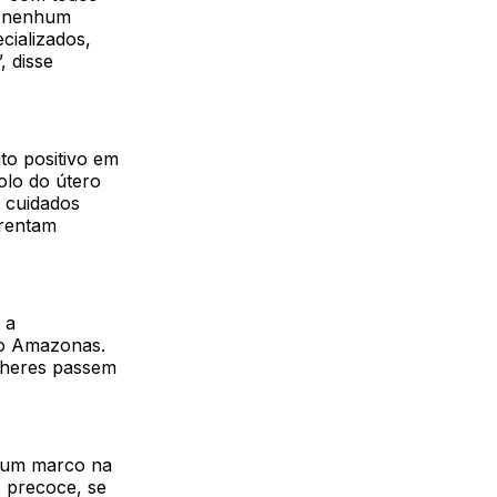
l nenhum
cializados,
, disse
to positivo em
olo do útero
e cuidados
frentam
 a
no Amazonas.
ulheres passem
 um marco na
 precoce, se