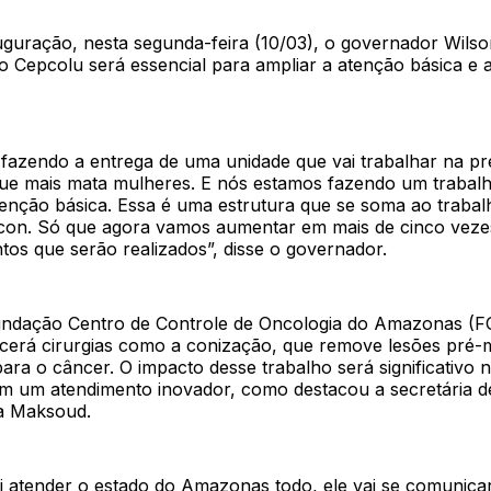
uguração, nesta segunda-feira (10/03), o governador Wils
 o Cepcolu será essencial para ampliar a atenção básica e
fazendo a entrega de uma unidade que vai trabalhar na p
e mais mata mulheres. E nós estamos fazendo um trabal
tenção básica. Essa é uma estrutura que se soma ao trabal
econ. Só que agora vamos aumentar em mais de cinco veze
os que serão realizados”, disse o governador.
undação Centro de Controle de Oncologia do Amazonas (F
cerá cirurgias como a conização, que remove lesões pré-m
ara o câncer. O impacto desse trabalho será significativo
m um atendimento inovador, como destacou a secretária d
a Maksoud.
i atender o estado do Amazonas todo, ele vai se comunica