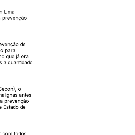
on Lima
 a prevenção
revenção de
ho para
ho que já era
s a quantidade
Cecon), o
alignas antes
 na prevenção
e Estado de
r com todos