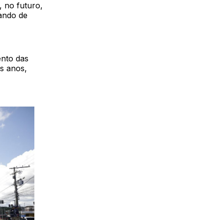
, no futuro,
tando de
nto das
s anos,