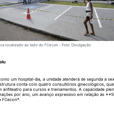
ica localizado ao lado do FCecon - Foto: Divulgação
olu
omo um hospital-dia, a unidade atenderá de segunda a sext
strutura conta com quatro consultórios ginecológicos, qua
m anfiteatro para cursos e treinamentos. A capacidade ple
izações por ano, um avanço expressivo em relação às **5
a FCecon*.