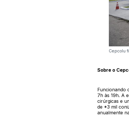
Cepcolu f
Sobre o Cepc
Funcionando c
7h às 19h. A e
cirúrgicas e u
de *3 mil con
anualmente n