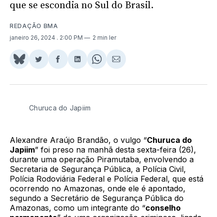
que se escondia no Sul do Brasil.
REDAÇÃO BMA
janeiro 26, 2024
. 2:00 PM
2 min ler
Share
Compartilhar
Compartilhar
Compartilhar
Share
Compartilhar
on
no
no
no
on
via
BlueSky
Twitter
Facebook
LinkedIn
WhatsApp
Email
Churuca do Japiim
Alexandre Araújo Brandão, o vulgo “
Churuca do
Japiim
” foi preso na manhã desta sexta-feira (26),
durante uma operação Piramutaba, envolvendo a
Secretaria de Segurança Pública, a Polícia Civil,
Polícia Rodoviária Federal e Polícia Federal, que está
ocorrendo no Amazonas, onde ele é apontado,
segundo a Secretário de Segurança Pública do
Amazonas, como um integrante do “
conselho