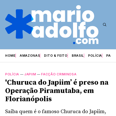
HOME
AMAZONAS
DITO & FEITO
BRASIL
POLÍCIA
PARI
POLÍCIA
—
JAPIIM
—
FACÇÃO CRIMINOSA
'Churuca do Japiim’ é preso na
Operação Piramutaba, em
Florianópolis
Saiba quem é o famoso Churuca do Japiim,