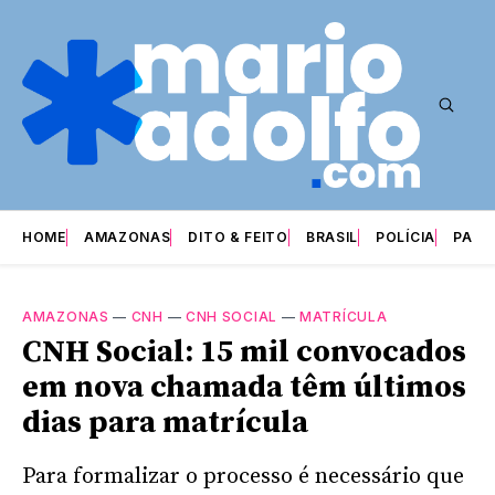
HOME
AMAZONAS
DITO & FEITO
BRASIL
POLÍCIA
PARI
AMAZONAS
—
CNH
—
CNH SOCIAL
—
MATRÍCULA
CNH Social: 15 mil convocados
em nova chamada têm últimos
dias para matrícula
Para formalizar o processo é necessário que