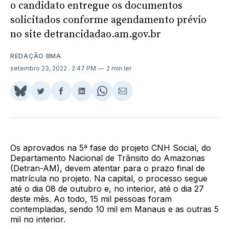
o candidato entregue os documentos
solicitados conforme agendamento prévio
no site detrancidadao.am.gov.br
REDAÇÃO BMA
setembro 23, 2022
. 2:47 PM
2 min ler
Share
Compartilhar
Compartilhar
Compartilhar
Share
Compartilhar
on
no
no
no
on
via
BlueSky
Twitter
Facebook
LinkedIn
WhatsApp
Email
Os aprovados na 5ª fase do projeto CNH Social, do
Departamento Nacional de Trânsito do Amazonas
(Detran-AM), devem atentar para o prazo final de
matrícula no projeto. Na capital, o processo segue
até o dia 08 de outubro e, no interior, até o dia 27
deste mês. Ao todo, 15 mil pessoas foram
contempladas, sendo 10 mil em Manaus e as outras 5
mil no interior.