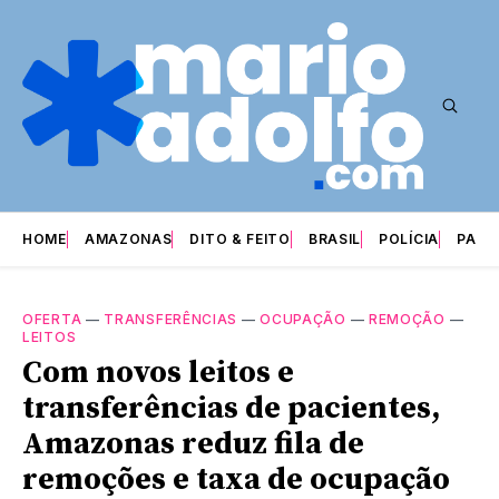
HOME
AMAZONAS
DITO & FEITO
BRASIL
POLÍCIA
PARI
OFERTA
—
TRANSFERÊNCIAS
—
OCUPAÇÃO
—
REMOÇÃO
—
LEITOS
Com novos leitos e
transferências de pacientes,
Amazonas reduz fila de
remoções e taxa de ocupação