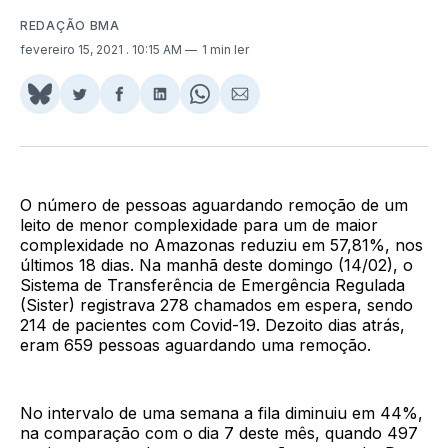
REDAÇÃO BMA
fevereiro 15, 2021
. 10:15 AM
1 min ler
Share
Compartilhar
Compartilhar
Compartilhar
Share
Compartilhar
on
no
no
no
on
via
BlueSky
Twitter
Facebook
LinkedIn
WhatsApp
Email
O número de pessoas aguardando remoção de um
leito de menor complexidade para um de maior
complexidade no Amazonas reduziu em 57,81%, nos
últimos 18 dias. Na manhã deste domingo (14/02), o
Sistema de Transferência de Emergência Regulada
(Sister) registrava 278 chamados em espera, sendo
214 de pacientes com Covid-19. Dezoito dias atrás,
eram 659 pessoas aguardando uma remoção.
No intervalo de uma semana a fila diminuiu em 44%,
na comparação com o dia 7 deste mês, quando 497