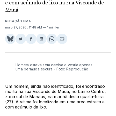
e com acúmulo de lixo na rua Visconde de
Mauá
REDAÇÃO BMA
maio 27, 2026
. 11:48 AM
1 min ler
Share
Compartilhar
Compartilhar
Compartilhar
Share
Compartilhar
on
no
no
no
on
via
BlueSky
Twitter
Facebook
LinkedIn
WhatsApp
Email
Homem estava sem camisa e vestia apenas
uma bermuda escura - Foto: Reprodução
Um homem, ainda não identificado, foi encontrado
morto na rua Visconde de Mauá, no bairro Centro,
zona sul de Manaus, na manhã desta quarta-feira
(27). A vítima foi localizada em uma área estreita e
com acúmulo de lixo.