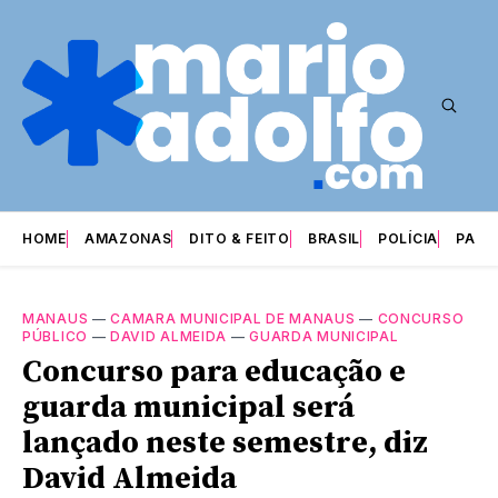
HOME
AMAZONAS
DITO & FEITO
BRASIL
POLÍCIA
PARI
MANAUS
—
CAMARA MUNICIPAL DE MANAUS
—
CONCURSO
PÚBLICO
—
DAVID ALMEIDA
—
GUARDA MUNICIPAL
Concurso para educação e
guarda municipal será
lançado neste semestre, diz
David Almeida