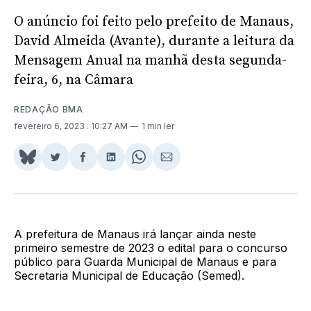
O anúncio foi feito pelo prefeito de Manaus,
David Almeida (Avante), durante a leitura da
Mensagem Anual na manhã desta segunda-
feira, 6, na Câmara
REDAÇÃO BMA
fevereiro 6, 2023
. 10:27 AM
1 min ler
Share
Compartilhar
Compartilhar
Compartilhar
Share
Compartilhar
on
no
no
no
on
via
BlueSky
Twitter
Facebook
LinkedIn
WhatsApp
Email
A prefeitura de Manaus irá lançar ainda neste
primeiro semestre de 2023 o edital para o concurso
público para Guarda Municipal de Manaus e para
Secretaria Municipal de Educação (Semed).