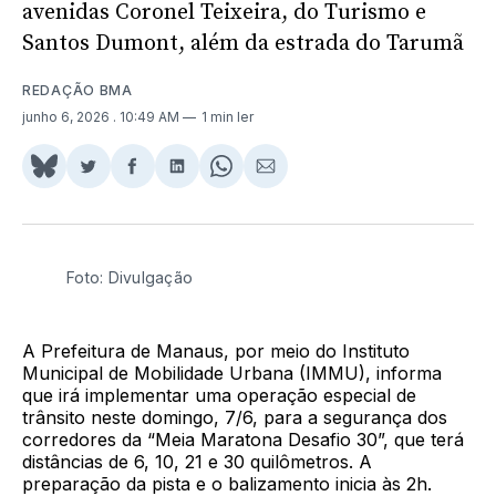
avenidas Coronel Teixeira, do Turismo e
Santos Dumont, além da estrada do Tarumã
REDAÇÃO BMA
junho 6, 2026
. 10:49 AM
1 min ler
Share
Compartilhar
Compartilhar
Compartilhar
Share
Compartilhar
on
no
no
no
on
via
BlueSky
Twitter
Facebook
LinkedIn
WhatsApp
Email
Foto: Divulgação
A Prefeitura de Manaus, por meio do Instituto
Municipal de Mobilidade Urbana (IMMU), informa
que irá implementar uma operação especial de
trânsito neste domingo, 7/6, para a segurança dos
corredores da “Meia Maratona Desafio 30”, que terá
distâncias de 6, 10, 21 e 30 quilômetros. A
preparação da pista e o balizamento inicia às 2h.