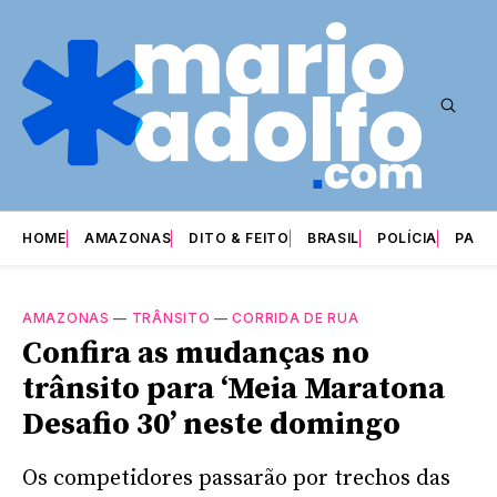
HOME
AMAZONAS
DITO & FEITO
BRASIL
POLÍCIA
PARI
AMAZONAS
—
TRÂNSITO
—
CORRIDA DE RUA
Confira as mudanças no
trânsito para ‘Meia Maratona
Desafio 30’ neste domingo
Os competidores passarão por trechos das