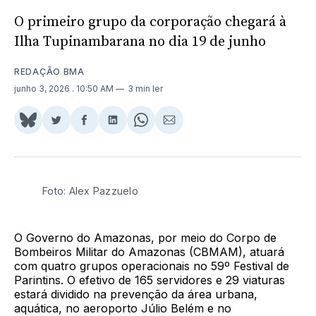
O primeiro grupo da corporação chegará à
Ilha Tupinambarana no dia 19 de junho
REDAÇÃO BMA
junho 3, 2026
. 10:50 AM
3 min ler
Share
Compartilhar
Compartilhar
Compartilhar
Share
Compartilhar
on
no
no
no
on
via
BlueSky
Twitter
Facebook
LinkedIn
WhatsApp
Email
Foto: Alex Pazzuelo
O Governo do Amazonas, por meio do Corpo de
Bombeiros Militar do Amazonas (CBMAM), atuará
com quatro grupos operacionais no 59º Festival de
Parintins. O efetivo de 165 servidores e 29 viaturas
estará dividido na prevenção da área urbana,
aquática, no aeroporto Júlio Belém e no