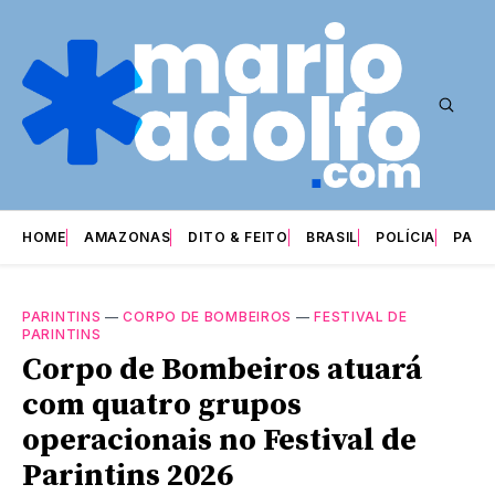
HOME
AMAZONAS
DITO & FEITO
BRASIL
POLÍCIA
PARI
PARINTINS
—
CORPO DE BOMBEIROS
—
FESTIVAL DE
PARINTINS
Corpo de Bombeiros atuará
com quatro grupos
operacionais no Festival de
Parintins 2026