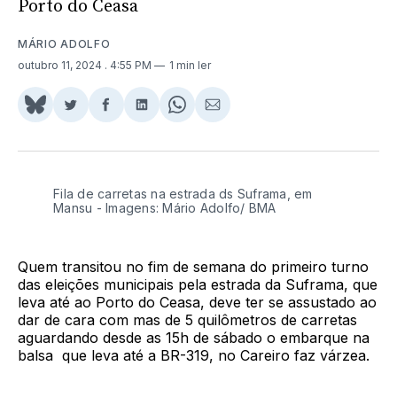
Porto do Ceasa
MÁRIO ADOLFO
outubro 11, 2024
. 4:55 PM
1 min ler
Share
Compartilhar
Compartilhar
Compartilhar
Share
Compartilhar
on
no
no
no
on
via
BlueSky
Twitter
Facebook
LinkedIn
WhatsApp
Email
Fila de carretas na estrada ds Suframa, em
Mansu - Imagens: Mário Adolfo/ BMA
Quem transitou no fim de semana do primeiro turno
das eleições municipais pela estrada da Suframa, que
leva até ao Porto do Ceasa, deve ter se assustado ao
dar de cara com mas de 5 quilômetros de carretas
aguardando desde as 15h de sábado o embarque na
balsa que leva até a BR-319, no Careiro faz várzea.