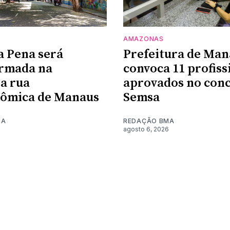
AMAZONAS
a Pena será
Prefeitura de Man
ormada na
convoca 11 profiss
a rua
aprovados no conc
nômica de Manaus
Semsa
MA
REDAÇÃO BMA
6
agosto 6, 2026