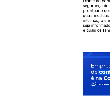
Diante do con
segurança do d
prontuário dos
quais medidas 
internos, o e
seja informado
e quais os fa