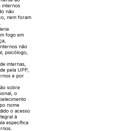
 internos
ndo não
ico, nem foram
.
eria
ram fogo em
ça,
internos não
l, psicólogo,
de internas,
ade pela UPP,
ernos e por
ção sobre
ional, o
belecimento
ampo nome
dido o acesso
tegral à
la específica
ernos.