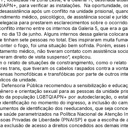
IAPN+, para verificar as instalações. Na oportunidade, os
desassistência após um conflito na unidade prisional, qua
dimento médico, psicológico, de assistência social e juríd
delegacia para prestarem esclarecimentos sobre o ocorrido
nflito interno entre os internos da Galeria 5, que era a gal
o dia 13 de junho. Alguns internos dessa galeria coloca
e tinham sete pessoas no total. Eles inspiraram muita fuma
onter o fogo, foi uma situação bem sofrida. Porém, esses 
tamento médico, não tiveram contato com assistência socia
iveram direito de visita suspenso”, explicou.
o relato de situações de constrangimento, como o relato 
res trans, que tiveram os cabelos raspados contra a vont
ensas homofóbicas e transfóbicas por parte de outros int
blicos da unidade.
 a Defensoria Pública recomendou a sensibilização e educa
gênero e orientação sexual para as pessoas da unidade pris
to da população LGBTQIAPN+ por autodeclaração, o esta
e identificação no momento do ingresso, a inclusão do c
cumentos de identificação dos reeducandos, que seja conce
e saúde parametrizados na Política Nacional de Atenção In
soas Privadas de Liberdade (PNAISP) e que a escolha de a
a exclusão de acesso a direitos concedidos aos demais int