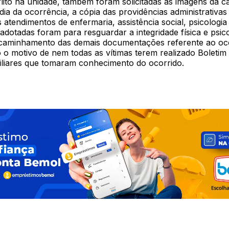
flito na unidade, também foram solicitadas as imagens da 
ia da ocorrência, a cópia das providências administrativas
 atendimentos de enfermaria, assistência social, psicologia e
adotadas foram para resguardar a integridade física e psic
ncaminhamento das demais documentações referente ao oco
 o motivo de nem todas as vítimas terem realizado Boletim
miliares que tomaram conhecimento do ocorrido.