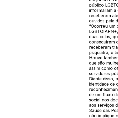
público LGBTQ
informaram a 
receberam aten
ouvidos pela 
“Ocorreu um co
LGBTQIAPN+, n
duas celas, qu
conseguiram c
receberam tra
psiquiatra, e t
Houve também 
que são mulhe
assim como of
servidores pú
Diante disso,
identidade de 
reconhecimen
de um fluxo d
social nos do
aos serviços d
Saúde das Pes
não implique n