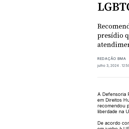
LGBT
Recomenda
presídio q
atendimen
REDAÇÃO BMA
julho 3, 2024
. 12:
A Defensoria 
em Direitos H
recomendou p
liberdade na 
De acordo com
em junho à UPP