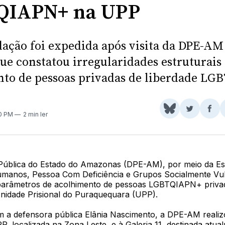
QIAPN+ na UPP
ção foi expedida após visita da DPE-AM
ue constatou irregularidades estruturais
to de pessoas privadas de liberdade L
Share
Comparti
Com
50 PM
2 min ler
on
no
no
BlueSky
Twitter
Fac
Pública do Estado do Amazonas (DPE-AM), por meio da Es
umanos, Pessoa Com Deficiência e Grupos Socialmente Vul
arâmetros de acolhimento de pessoas LGBTQIAPN+ priva
Unidade Prisional do Puraquequara (UPP).
 a defensora pública Elânia Nascimento, a DPE-AM realizo
, localizada na Zona Leste, e à Galeria 11, destinada atua