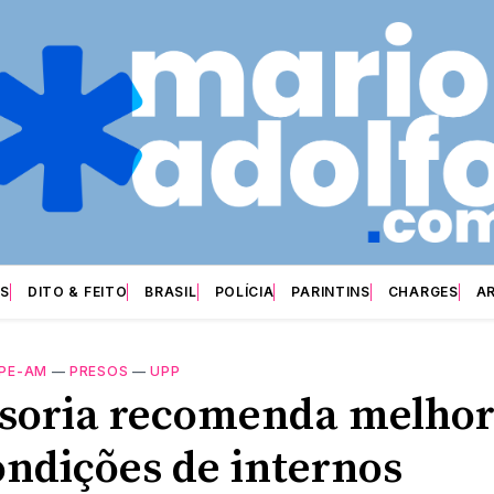
S
DITO & FEITO
BRASIL
POLÍCIA
PARINTINS
CHARGES
A
PE-AM
—
PRESOS
—
UPP
soria recomenda melhor
ondições de internos