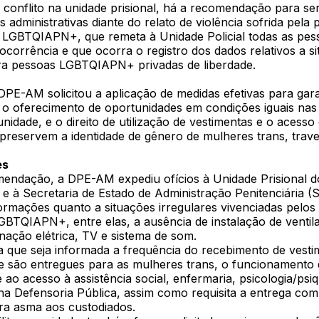
 conflito na unidade prisional, há a recomendação para s
s administrativas diante do relato de violência sofrida pela
 LGBTQIAPN+, que remeta à Unidade Policial todas as pes
ocorrência e que ocorra o registro dos dados relativos a s
tra pessoas LGBTQIAPN+ privadas de liberdade.
DPE-AM solicitou a aplicação de medidas efetivas para gara
 o oferecimento de oportunidades em condições iguais nas i
unidade, e o direito de utilização de vestimentas e o acesso
 preservem a identidade de gênero de mulheres trans, trave
es
endação, a DPE-AM expediu ofícios à Unidade Prisional d
e à Secretaria de Estado de Administração Penitenciária (
formações quanto a situações irregulares vivenciadas pelos
BTQIAPN+, entre elas, a ausência de instalação de ventil
minação elétrica, TV e sistema de som.
ita que seja informada a frequência do recebimento de vesti
ne são entregues para as mulheres trans, o funcionamento d
 ao acesso à assistência social, enfermaria, psicologia/psiqu
na Defensoria Pública, assim como requisita a entrega com
ra asma aos custodiados.