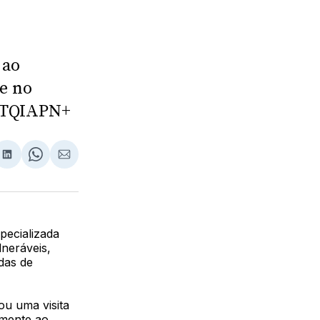
 ao
 e no
GBTQIAPN+
lhar
partilhar
Compartilhar
Share
Compartilhar
no
on
via
ebook
LinkedIn
WhatsApp
Email
pecializada
neráveis,
das de
u uma visita
lmente ao