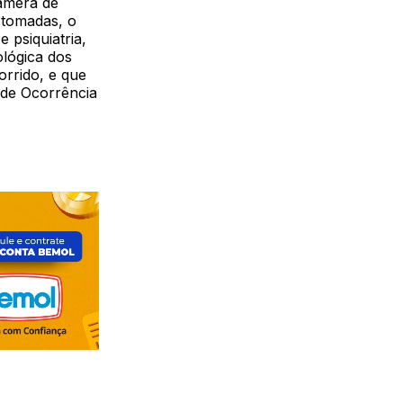
câmera de
 tomadas, o
 psiquiatria,
ológica dos
rrido, e que
 de Ocorrência