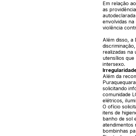
Em relação ao
as providência
autodeclarada
envolvidas na 
violência con
Além disso, a 
discriminação,
realizadas na 
utensílios que
intersexo.
Irregularidad
Além da recom
Puraquequara 
solicitando in
comunidade LG
elétricos, ilu
O ofício solic
itens de higie
banho de sol e
atendimentos 
bombinhas pa