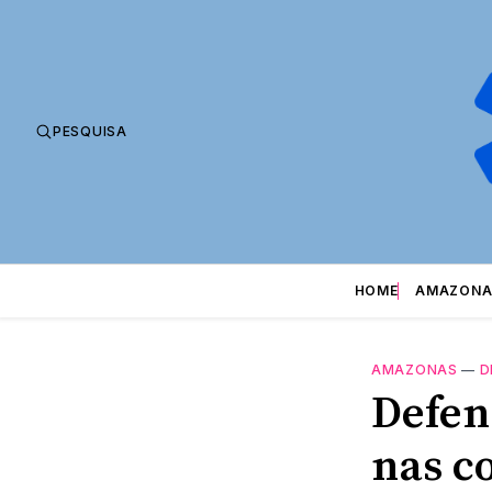
PESQUISA
HOME
AMAZONA
AMAZONAS
—
D
Defen
nas c