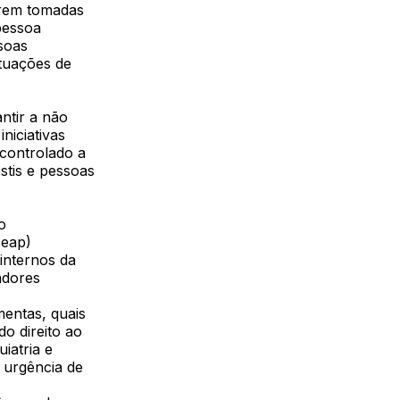
erem tomadas
 pessoa
soas
ituações de
ntir a não
niciativas
 controlado a
stis e pessoas
o
Seap)
 internos da
adores
mentas, quais
o direito ao
iatria e
 urgência de