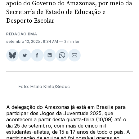
apoio do Governo do Amazonas, por meio da
Secretaria de Estado de Educação e
Desporto Escolar
REDAÇÃO BMA
setembro 10, 2025
. 9:34 AM
2 min ler
Share
Compartilhar
Compartilhar
Compartilhar
Share
Compartilhar
on
no
no
no
on
via
BlueSky
Twitter
Facebook
LinkedIn
WhatsApp
Email
Foto: Hitalo Kleto/Seduc
A delegação do Amazonas já está em Brasília para
participar dos Jogos da Juventude 2025, que
acontecem a partir desta quarta-feira (10/09) até o
dia 25 de setembro, com mais de cinco mil
estudantes-atletas, de 15 a 17 anos de todo o país. A
participação da equipe só foi possível graças ao