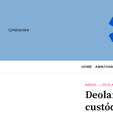
PESQUISA
HOME
AMAZONA
BRASIL
—
DEOL
Deola
custó