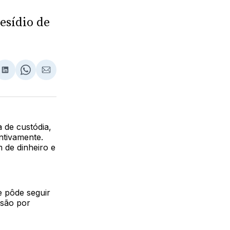
esídio de
lhar
partilhar
Compartilhar
Share
Compartilhar
no
on
via
ebook
LinkedIn
WhatsApp
Email
 de custódia,
ntivamente.
 de dinheiro e
 e pôde seguir
isão por