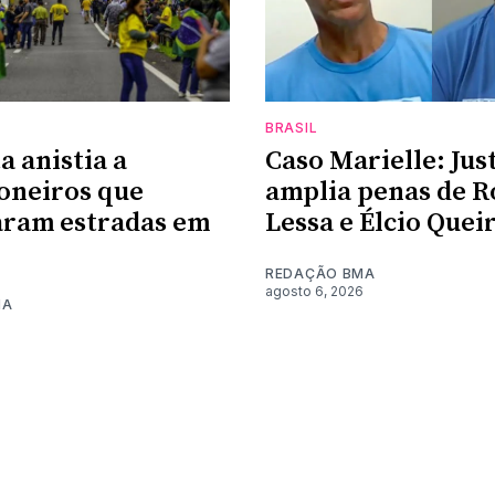
BRASIL
a anistia a
Caso Marielle: Jus
oneiros que
amplia penas de R
aram estradas em
Lessa e Élcio Quei
REDAÇÃO BMA
agosto 6, 2026
MA
6