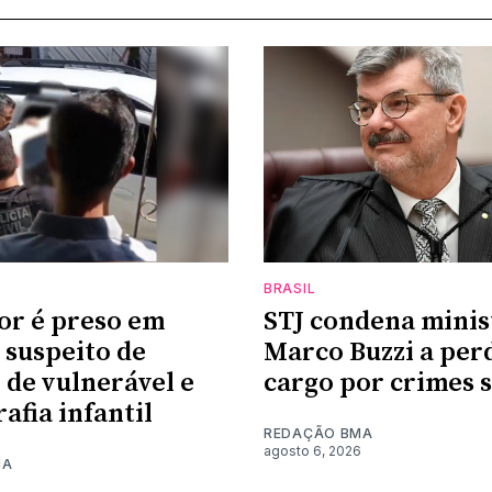
BRASIL
or é preso em
STJ condena minis
suspeito de
Marco Buzzi a per
 de vulnerável e
cargo por crimes 
afia infantil
REDAÇÃO BMA
agosto 6, 2026
MA
6