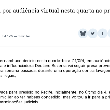
 por audiência virtual nesta quarta no pr
Share
Comparti
Com
. 3:47 PM
1 min ler
on
no
no
BlueSky
Twitter
Fac
ernambuco decidiu nesta quarta-feira (11/09), em audiência
a e influenciadora Deolane Bezerra vai seguir presa preve
, na semana passada, durante uma operação contra lavagem
s ilegais,
vada para presídio no Recife, inicialmente, no último dia 4,
miciliar ao ter habeas concedido, mas voltou a ir para a pr
erminações judiciais.