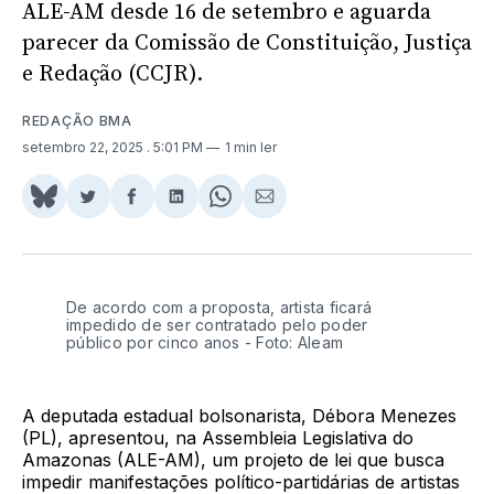
ALE-AM desde 16 de setembro e aguarda
parecer da Comissão de Constituição, Justiça
e Redação (CCJR).
REDAÇÃO BMA
setembro 22, 2025
. 5:01 PM
1 min ler
Share
Compartilhar
Compartilhar
Compartilhar
Share
Compartilhar
on
no
no
no
on
via
BlueSky
Twitter
Facebook
LinkedIn
WhatsApp
Email
De acordo com a proposta, artista ficará
impedido de ser contratado pelo poder
público por cinco anos - Foto: Aleam
A deputada estadual bolsonarista, Débora Menezes
(PL), apresentou, na Assembleia Legislativa do
Amazonas (ALE-AM), um projeto de lei que busca
impedir manifestações político-partidárias de artistas