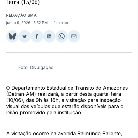
feira (15/06)
REDAÇÃO BMA
junho 9, 2026
. 3:52 PM
1 min ler
Share
Compartilhar
Compartilhar
Compartilhar
Share
Compartilhar
on
no
no
no
on
via
BlueSky
Twitter
Facebook
LinkedIn
WhatsApp
Email
Foto: Divulgação
O Departamento Estadual de Trânsito do Amazonas
(Detran-AM) realizará, a partir desta quarta-feira
(10/06), das 9h às 16h, a visitação para inspeção
visual dos veículos que estarão disponíveis para o
leilão promovido pela instituição.
A visitação ocorre na avenida Raimundo Parente,