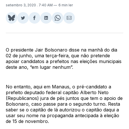
setembro 3, 2020
. 7:40 AM
6 min ler
Share
Compartilhar
Compartilhar
Compartilhar
Share
Compartilhar
on
no
no
no
on
via
BlueSky
Twitter
Facebook
LinkedIn
WhatsApp
Email
O presidente Jair Bolsonaro disse na manhã do dia
02 de junho, uma terça-feira,
que não pretende
apoiar candidatos a prefeitos nas eleições municipais
deste ano, “em lugar nenhum”.
No entanto, aqui em Manaus, o pré-candidato a
prefeito deputado federal capitão Alberto Neto
(Republicanos) jura de pés juntos que tem o apoio de
Bolsonaro, caso passe para o segundo turno. Resta
saber se o capitão de lá autorizou o capitão daqui a
usar seu nome na propaganda antecipada à eleição
de 15 de novembro.