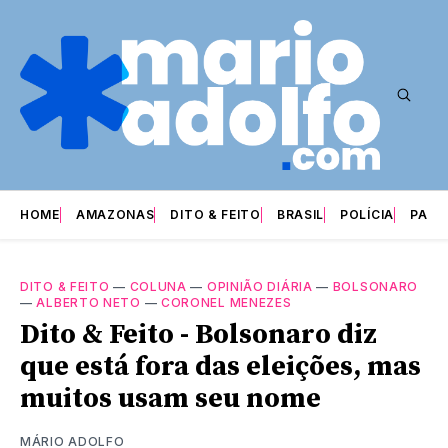
HOME
AMAZONAS
DITO & FEITO
BRASIL
POLÍCIA
PARI
DITO & FEITO
—
COLUNA
—
OPINIÃO DIÁRIA
—
BOLSONARO
—
ALBERTO NETO
—
CORONEL MENEZES
Dito & Feito - Bolsonaro diz
que está fora das eleições, mas
muitos usam seu nome
MÁRIO ADOLFO