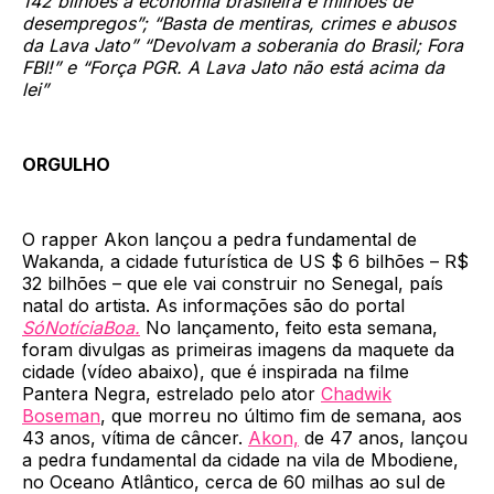
142 bilhões à economia brasileira e milhões de
desempregos”; “Basta de mentiras, crimes e abusos
da Lava Jato” “Devolvam a soberania do Brasil; Fora
FBI!” e “Força PGR. A Lava Jato não está acima da
lei”
ORGULHO
O rapper Akon lançou a pedra fundamental de
Wakanda, a cidade futurística de US $ 6 bilhões – R$
32 bilhões – que ele vai construir no Senegal, país
natal do artista. As informações são do portal
SóNotíciaBoa.
No lançamento, feito esta semana,
foram divulgas as primeiras imagens da maquete da
cidade (vídeo abaixo), que é inspirada na filme
Pantera Negra, estrelado pelo ator
Chadwik
Boseman
, que morreu no último fim de semana, aos
43 anos, vítima de câncer.
Akon,
de 47 anos, lançou
a pedra fundamental da cidade na vila de Mbodiene,
no Oceano Atlântico, cerca de 60 milhas ao sul de