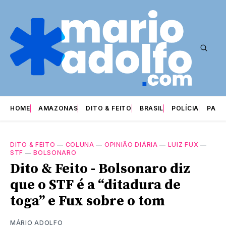
HOME
AMAZONAS
DITO & FEITO
BRASIL
POLÍCIA
PARI
DITO & FEITO
—
COLUNA
—
OPINIÃO DIÁRIA
—
LUIZ FUX
—
STF
—
BOLSONARO
Dito & Feito - Bolsonaro diz
que o STF é a “ditadura de
toga” e Fux sobre o tom
MÁRIO ADOLFO