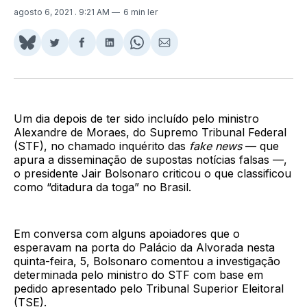
agosto 6, 2021
. 9:21 AM
6 min ler
Share
Compartilhar
Compartilhar
Compartilhar
Share
Compartilhar
on
no
no
no
on
via
BlueSky
Twitter
Facebook
LinkedIn
WhatsApp
Email
Um dia depois de ter sido incluído pelo ministro
Alexandre de Moraes, do Supremo Tribunal Federal
(STF), no chamado inquérito das
fake news
— que
apura a disseminação de supostas notícias falsas —,
o presidente Jair Bolsonaro criticou o que classificou
como “ditadura da toga” no Brasil.
Em conversa com alguns apoiadores que o
esperavam na porta do Palácio da Alvorada nesta
quinta-feira, 5, Bolsonaro comentou a investigação
determinada pelo ministro do STF com base em
pedido apresentado pelo Tribunal Superior Eleitoral
(TSE).