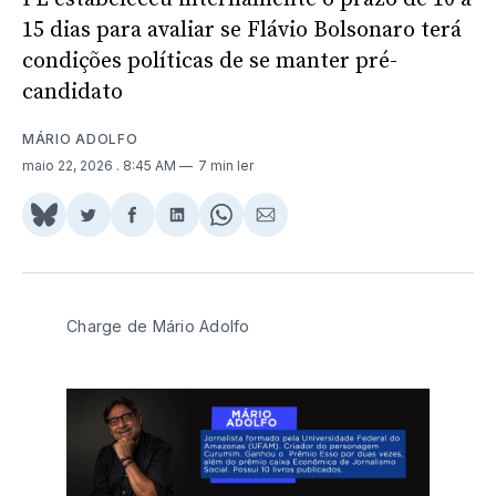
15 dias para avaliar se Flávio Bolsonaro terá
condições políticas de se manter pré-
candidato
MÁRIO ADOLFO
maio 22, 2026
. 8:45 AM
7 min ler
Share
Compartilhar
Compartilhar
Compartilhar
Share
Compartilhar
on
no
no
no
on
via
BlueSky
Twitter
Facebook
LinkedIn
WhatsApp
Email
Charge de Mário Adolfo