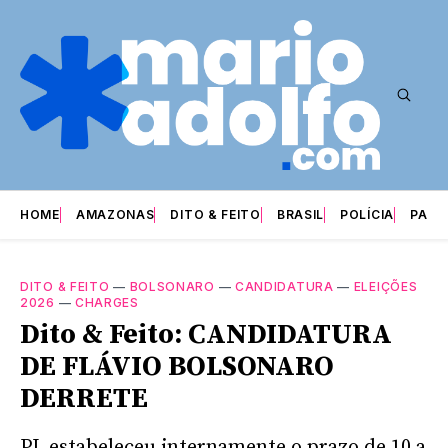
HOME
AMAZONAS
DITO & FEITO
BRASIL
POLÍCIA
PARI
DITO & FEITO
—
BOLSONARO
—
CANDIDATURA
—
ELEIÇÕES
2026
—
CHARGES
Dito & Feito: CANDIDATURA
DE FLÁVIO BOLSONARO
DERRETE
PL estabeleceu internamente o prazo de 10 a