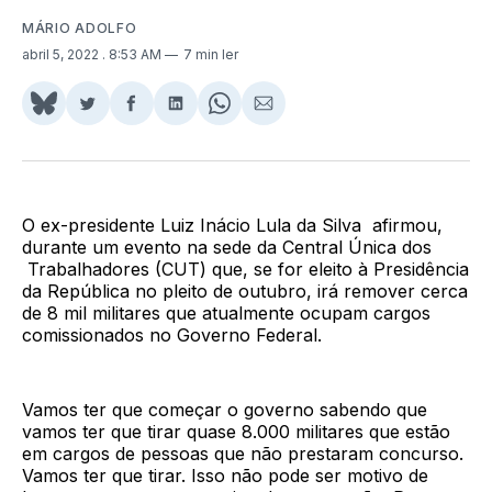
MÁRIO ADOLFO
abril 5, 2022
. 8:53 AM
7 min ler
Share
Compartilhar
Compartilhar
Compartilhar
Share
Compartilhar
on
no
no
no
on
via
BlueSky
Twitter
Facebook
LinkedIn
WhatsApp
Email
O ex-presidente Luiz Inácio Lula da Silva afirmou,
durante um evento na sede da Central Única dos
Trabalhadores (CUT) que, se for eleito à Presidência
da República no pleito de outubro, irá remover cerca
de 8 mil militares que atualmente ocupam cargos
comissionados no Governo Federal.
Vamos ter que começar o governo sabendo que
vamos ter que tirar quase 8.000 militares que estão
em cargos de pessoas que não prestaram concurso.
Vamos ter que tirar. Isso não pode ser motivo de