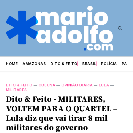
HOME
AMAZONAS
DITO & FEITO
BRASIL
POLÍCIA
PARI
DITO & FEITO
—
COLUNA
—
OPINIÃO DIÁRIA
—
LULA
—
MILITARES
Dito & Feito - MILITARES,
VOLTEM PARA O QUARTEL –
Lula diz que vai tirar 8 mil
militares do governo