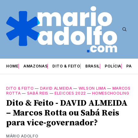
HOME
AMAZONAS
DITO & FEITO
BRASIL
POLÍCIA
PARI
DITO & FEITO
—
DAVID ALMEIDA
—
WILSON LIMA
—
MARCOS
ROTTA
—
SABÁ REIS
—
ELEICOES 2022
—
HOMESCHOOLING
Dito & Feito - DAVID ALMEIDA
– Marcos Rotta ou Sabá Reis
para vice-governador?
MÁRIO ADOLFO