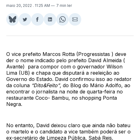
maio 20, 2022
. 11:25 AM
7 min ler
Share
Compartilhar
Compartilhar
Compartilhar
Share
Compartilhar
on
no
no
no
on
via
BlueSky
Twitter
Facebook
LinkedIn
WhatsApp
Email
O vice prefeito Marcos Rotta (Progressistas ) deve
der o nome indicado pelo prefeito David Almeida (
Avante) para compor com o governador Wilson
Lima (UB) e chapa que disputará a reeleição ao
Governo do Estado. David confirmou isso ao redator
da coluna
“Dito&Feito”
, do Blog do Mário Adolfo, ao
encontrar o jornalista na noite de quarta-feira no
restaurante Coco- Bambu, no shopping Ponta
Negra.
No entanto, David deixou claro que ainda não bateu
o martelo e o candidato a vice também poderá ser o
ex-secretário de Limpeza Pública, Sabá Reis.