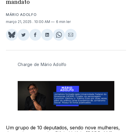
mandato
MÁRIO ADOLFO
março 21, 2025
. 10:00 AM
6 min ler
Share
Compartilhar
Compartilhar
Compartilhar
Share
Compartilhar
on
no
no
no
on
via
BlueSky
Twitter
Facebook
LinkedIn
WhatsApp
Email
Charge de Mário Adolfo
Um grupo de 10 deputados, sendo nove mulheres,