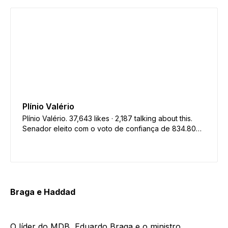
Plínio Valério
Plínio Valério. 37,643 likes · 2,187 talking about this.
Senador eleito com o voto de confiança de 834.809
amazonenses. Caboclo nascido nas barrancas do
Juruá.
Braga e Haddad
O líder do MDB, Eduardo Braga e o ministro