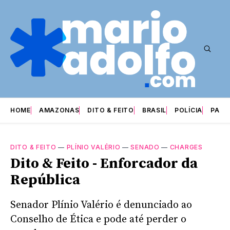
HOME
AMAZONAS
DITO & FEITO
BRASIL
POLÍCIA
PARI
DITO & FEITO
—
PLÍNIO VALÉRIO
—
SENADO
—
CHARGES
Dito & Feito - Enforcador da
República
Senador Plínio Valério é denunciado ao
Conselho de Ética e pode até perder o