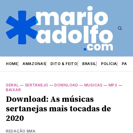
HOME
AMAZONAS
DITO & FEITO
BRASIL
POLÍCIA
PARI
GERAL
—
SERTANEJO
—
DOWNLOAD
—
MUSICAS
—
MP3
—
BAIXAR
Download: As músicas
sertanejas mais tocadas de
2020
REDAÇÃO BMA