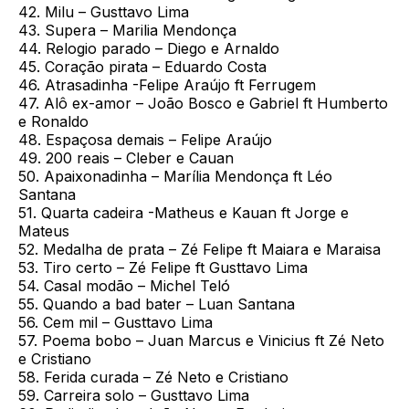
42. Milu – Gusttavo Lima
43. Supera – Marilia Mendonça
44. Relogio parado – Diego e Arnaldo
45. Coração pirata – Eduardo Costa
46. Atrasadinha -Felipe Araújo ft Ferrugem
47. Alô ex-amor – João Bosco e Gabriel ft Humberto
e Ronaldo
48. Espaçosa demais – Felipe Araújo
49. 200 reais – Cleber e Cauan
50. Apaixonadinha – Marília Mendonça ft Léo
Santana
51. Quarta cadeira -Matheus e Kauan ft Jorge e
Mateus
52. Medalha de prata – Zé Felipe ft Maiara e Maraisa
53. Tiro certo – Zé Felipe ft Gusttavo Lima
54. Casal modão – Michel Teló
55. Quando a bad bater – Luan Santana
56. Cem mil – Gusttavo Lima
57. Poema bobo – Juan Marcus e Vinicius ft Zé Neto
e Cristiano
58. Ferida curada – Zé Neto e Cristiano
59. Carreira solo – Gusttavo Lima