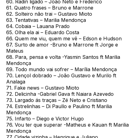
60. Radin ligado – João Neto e Frederico
61. Quatro frases – Bruno e Marrone
62. Solteiro não trai – Gustavo Mioto
63. Tentativas – Marilia Mendonça
64. Cobaia – Lauana Prado
65. Olha ela ai – Eduardo Costa
66. Quem me viu, quem me vê – Edson e Hudson
67. Surto de amor -Bruno e Marrone ft Jorge e
Mateus
68. Para, pensa e volta -Yasmin Santos ft Marilia
Mendonça
69. Todo mundo vai sofrer – Marília Mendonça
70. Lençol dobrado – João Gustavo e Murilo ft
Analaga
71. Fake news – Gustavo Mioto
72. Delicinha -Gabriel Gava ft Naiara Azevedo
73. Largado ás traças – Zé Neto e Cristiano
74. Estrelinhas – Di Paullo e Paulino ft Marilia
Mendonça
75. Infarto – Diego e Victor Hugo
76. Vou ter que superar -Matheus e Kauan ft Marilia
Mendonça
77. Cidade vizinha – Henrique e Juliano