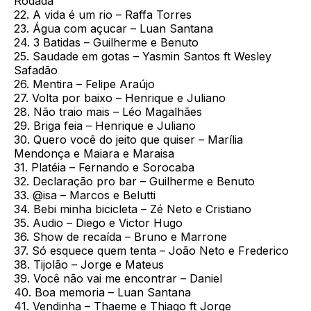
Rodada
22. A vida é um rio – Raffa Torres
23. Água com açucar – Luan Santana
24. 3 Batidas – Guilherme e Benuto
25. Saudade em gotas – Yasmin Santos ft Wesley
Safadão
26. Mentira – Felipe Araújo
27. Volta por baixo – Henrique e Juliano
28. Não traio mais – Léo Magalhães
29. Briga feia – Henrique e Juliano
30. Quero você do jeito que quiser – Marília
Mendonça e Maiara e Maraisa
31. Platéia – Fernando e Sorocaba
32. Declaração pro bar – Guilherme e Benuto
33. @isa – Marcos e Belutti
34. Bebi minha bicicleta – Zé Neto e Cristiano
35. Audio – Diego e Victor Hugo
36. Show de recaída – Bruno e Marrone
37. Só esquece quem tenta – João Neto e Frederico
38. Tijolão – Jorge e Mateus
39. Você não vai me encontrar – Daniel
40. Boa memoria – Luan Santana
41. Vendinha – Thaeme e Thiago ft Jorge