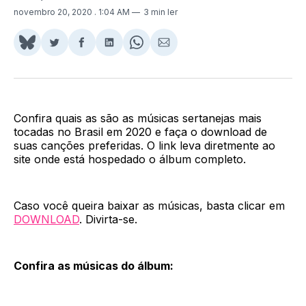
novembro 20, 2020
. 1:04 AM
3 min ler
Share
Compartilhar
Compartilhar
Compartilhar
Share
Compartilhar
on
no
no
no
on
via
BlueSky
Twitter
Facebook
LinkedIn
WhatsApp
Email
Confira quais as são as músicas sertanejas mais
tocadas no Brasil em 2020 e faça o download de
suas canções preferidas. O link leva diretmente ao
site onde está hospedado o álbum completo.
Caso você queira baixar as músicas, basta clicar em
DOWNLOAD
. Divirta-se.
Confira as músicas do álbum: