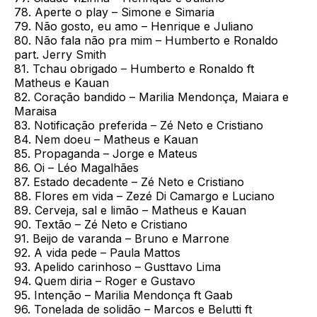
78. Aperte o play – Simone e Simaria
79. Não gosto, eu amo – Henrique e Juliano
80. Não fala não pra mim – Humberto e Ronaldo
part. Jerry Smith
81. Tchau obrigado – Humberto e Ronaldo ft
Matheus e Kauan
82. Coração bandido – Marilia Mendonça, Maiara e
Maraisa
83. Notificação preferida – Zé Neto e Cristiano
84. Nem doeu – Matheus e Kauan
85. Propaganda – Jorge e Mateus
86. Oi – Léo Magalhães
87. Estado decadente – Zé Neto e Cristiano
88. Flores em vida – Zezé Di Camargo e Luciano
89. Cerveja, sal e limão – Matheus e Kauan
90. Textão – Zé Neto e Cristiano
91. Beijo de varanda – Bruno e Marrone
92. A vida pede – Paula Mattos
93. Apelido carinhoso – Gusttavo Lima
94. Quem diria – Roger e Gustavo
95. Intenção – Marilia Mendonça ft Gaab
96. Tonelada de solidão – Marcos e Belutti ft