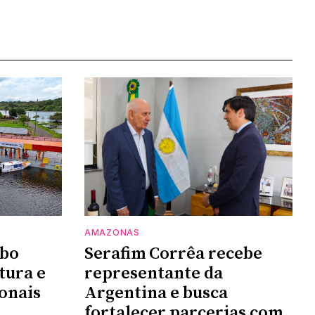
AMAZONAS
mbo
Serafim Corrêa recebe
tura e
representante da
ionais
Argentina e busca
fortalecer parcerias com