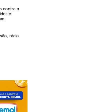
s contra a
idos e
am.
são, rádio