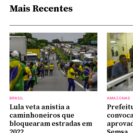
Mais Recentes
BRASIL
AMAZONAS
Lula veta anistia a
Prefeit
caminhoneiros que
convoca
bloquearam estradas em
aprovad
2022
Semsa