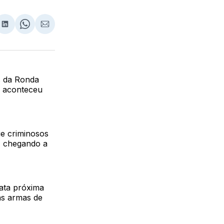
lhar
partilhar
Compartilhar
Share
Compartilhar
no
on
via
ebook
LinkedIn
WhatsApp
Email
s da Ronda
o aconteceu
ue criminosos
, chegando a
ata próxima
as armas de