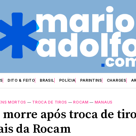
S
DITO & FEITO
BRASIL
POLÍCIA
PARINTINS
CHARGES
A
ENS MORTOS
—
TROCA DE TIROS
—
ROCAM
—
MANAUS
 morre após troca de tir
iais da Rocam