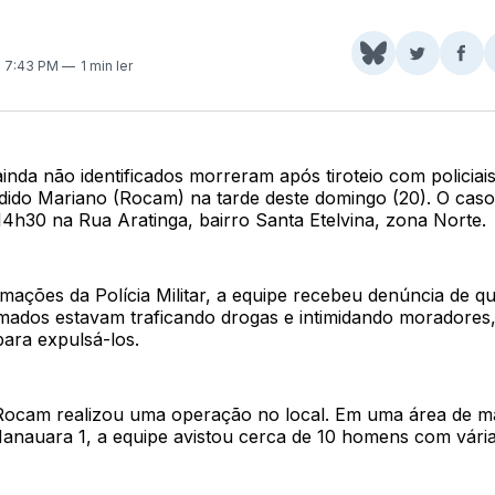
Share
Comparti
Com
. 7:43 PM
1 min ler
on
no
no
BlueSky
Twitter
Fac
nda não identificados morreram após tiroteio com policiai
dido Mariano (Rocam) na tarde deste domingo (20). O cas
14h30 na Rua Aratinga, bairro Santa Etelvina, zona Norte.
mações da Polícia Militar, a equipe recebeu denúncia de q
mados estavam traficando drogas e intimidando moradores
para expulsá-los.
Rocam realizou uma operação no local. Em uma área de m
anauara 1, a equipe avistou cerca de 10 homens com vári