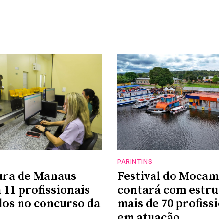
PARINTINS
ura de Manaus
Festival do Moca
 11 profissionais
contará com estru
os no concurso da
mais de 70 profiss
em atuação