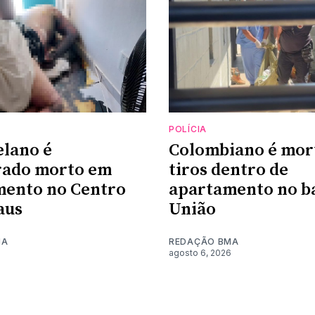
POLÍCIA
lano é
Colombiano é mor
rado morto em
tiros dentro de
mento no Centro
apartamento no ba
aus
União
MA
REDAÇÃO BMA
6
agosto 6, 2026