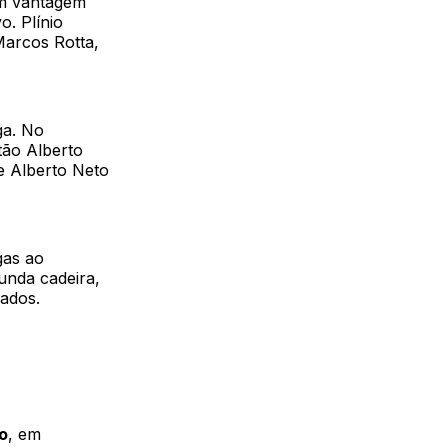
em vantagem
. Plínio
Marcos Rotta,
ga. No
ão Alberto
e Alberto Neto
gas ao
unda cadeira,
ados.
o
, em