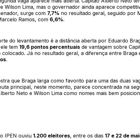
segunda vaga aparece mais aberta. Capitão Alberto Neto t
e Wilson Lima, mas o governador ainda aparece competitivo
l senador, surge com
7,7%
no resultado geral, seguido por 
 Marcelo Ramos, com
6,6%
.
orte do levantamento é a distância aberta por Eduardo Bra
 ele tem
19,6 pontos percentuais
de vantagem sobre Capit
colocado. Já no resultado geral, a diferença entre Braga 
tos
.
stra que Braga larga como favorito para uma das duas va
puta principal, neste momento, parece concentrada na seg
lberto Neto e Wilson Lima como nomes mais bem posicion
to IPEN ouviu
1.200 eleitores
, entre os dias
17 e 22 de mai