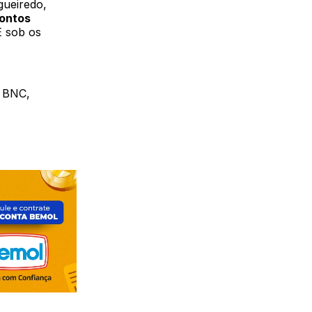
gueiredo,
pontos
E sob os
, BNC,