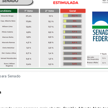
para Senado
a