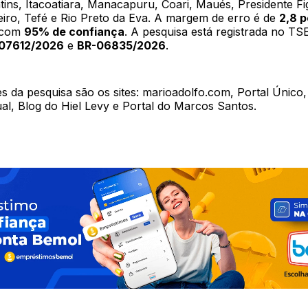
ins, Itacoatiara, Manacapuru, Coari, Maués, Presidente Fi
eiro, Tefé e Rio Preto da Eva. A margem de erro é de
2,8 
 com
95% de confiança
. A pesquisa está registrada no TS
07612/2026
e
BR-06835/2026
.
s da pesquisa são os sites: marioadolfo.com, Portal Único
l, Blog do Hiel Levy e Portal do Marcos Santos.