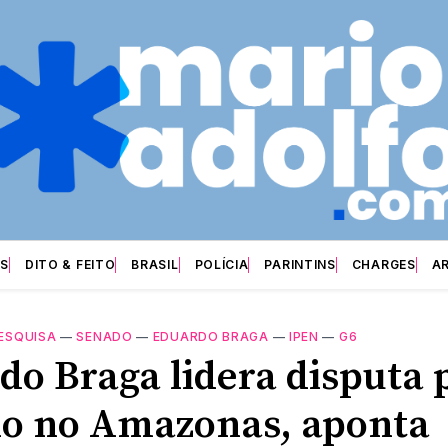
S
DITO & FEITO
BRASIL
POLÍCIA
PARINTINS
CHARGES
A
ESQUISA
—
SENADO
—
EDUARDO BRAGA
—
IPEN
—
G6
do Braga lidera disputa 
o no Amazonas, aponta