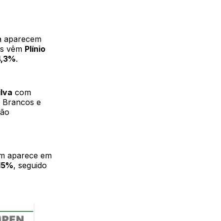
da aparecem
rás vêm
Plínio
4,3%
.
lva
com
. Brancos e
não
ém aparece em
15%
, seguido