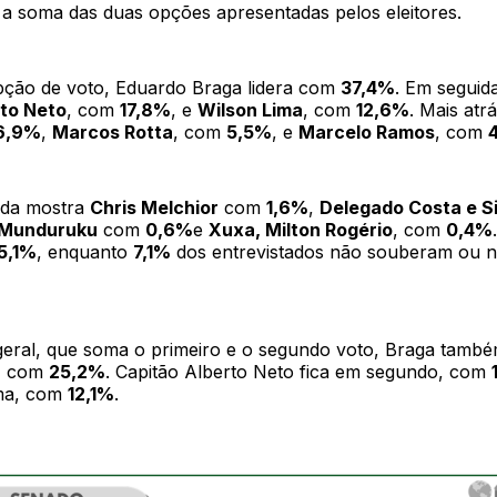
 a soma das duas opções apresentadas pelos eleitores.
pção de voto, Eduardo Braga lidera com
37,4%
. Em segui
rto Neto
, com
17,8%
, e
Wilson Lima
, com
12,6%
. Mais at
6,9%
,
Marcos Rotta
, com
5,5%
, e
Marcelo Ramos
, com
nda mostra
Chris Melchior
com
1,6%
,
Delegado Costa e Si
 Munduruku
com
0,6%
e
Xuxa, Milton Rogério
, com
0,4%
5,1%
, enquanto
7,1%
dos entrevistados não souberam ou 
geral, que soma o primeiro e o segundo voto, Braga tamb
r, com
25,2%
. Capitão Alberto Neto fica em segundo, com
ima, com
12,1%
.