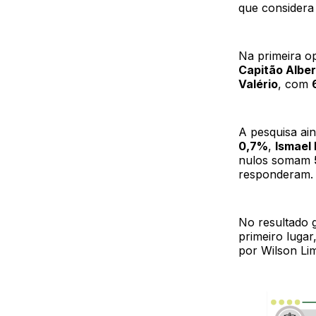
que considera
Na primeira o
Capitão Albe
Valério
, com
A pesquisa ai
0,7%
,
Ismael
nulos somam
responderam.
No resultado 
primeiro luga
por Wilson L