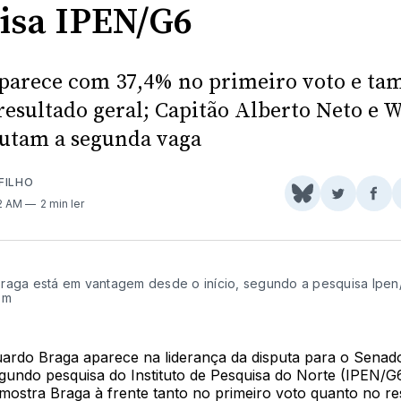
isa IPEN/G6
parece com 37,4% no primeiro voto e t
resultado geral; Capitão Alberto Neto e 
utam a segunda vaga
FILHO
Share
Comparti
Com
12 AM
2 min ler
on
no
no
BlueSky
Twitter
Fac
raga está em vantagem desde o início, segundo a pesquisa Ipen
om
ardo Braga aparece na liderança da disputa para o Senad
undo pesquisa do Instituto de Pesquisa do Norte (IPEN/G6
ostra Braga à frente tanto no primeiro voto quanto no res