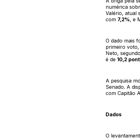
A briga pela 
numérica sobr
Valério, atua
com
7,2%
, e
O dado mais f
primeiro voto,
Neto, segundo 
é de
10,2 pon
A pesquisa mo
Senado. A dis
com Capitão A
Dados
O levantamen